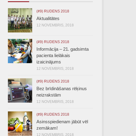
(#9) RUDENS 2018
Aktualitātes
12 NOVEMBRIS, 2018
(#9) RUDENS 2018
Informācija – 21. gadsimta
pacienta lielākais
izaicinājums
12 NOVEMBRIS, 2018
(#9) RUDENS 2018
Bez brīdināšanas rēķinus
neizrakstām
12 NOVEMBRIS, 2018
(#9) RUDENS 2018
Asinsspiedienam jābūt vēl
zemākam!
12 NOVEMBRIS, 2018