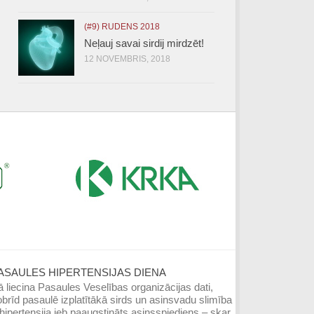
(#9) RUDENS 2018
Neļauj savai sirdij mirdzēt!
12 NOVEMBRIS, 2018
ASAULES HIPERTENSIJAS DIENA
 liecina Pasaules Veselības organizācijas dati,
brīd pasaulē izplatītākā sirds un asinsvadu slimība
hipertensija jeb paaugstināts asinsspiediens – skar