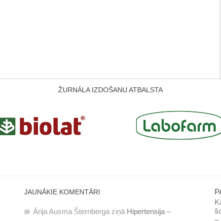
ŽURNĀLA IZDOŠANU ATBALSTA
P
JAUNĀKIE KOMENTĀRI
Kā
šo
Ārija Ausma Šternberga
ziņā
Hipertensija –
– 