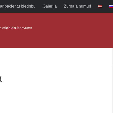
ar pacientu biedrību
Galerija
Žurnāla numuri
as oficiālais izdevums
a