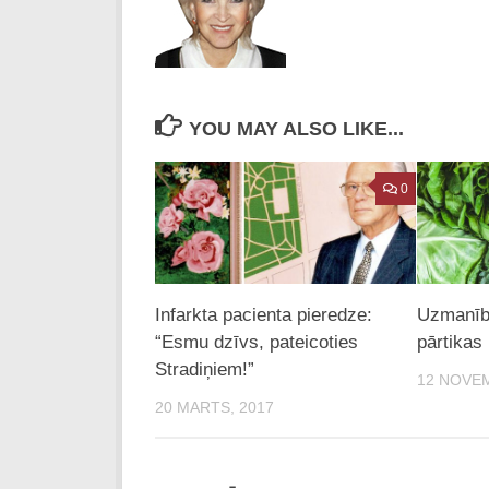
YOU MAY ALSO LIKE...
0
Infarkta pacienta pieredze:
Uzmanīb
“Esmu dzīvs, pateicoties
pārtikas
Stradiņiem!”
12 NOVEM
20 MARTS, 2017