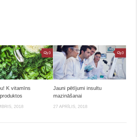
0
0
u! K vitamīns
Jauni pētījumi insultu
 produktos
mazināšanai
BRIS, 2018
27 APRĪLIS, 2018