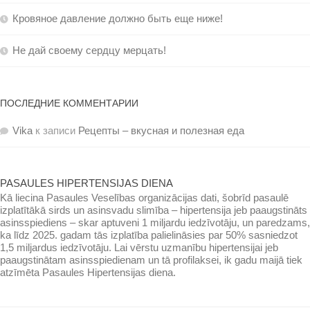
Кровяное давление должно быть еще ниже!
Не дай своему сердцу мерцать!
ПОСЛЕДНИЕ КОММЕНТАРИИ
Vika
к записи
Рецепты – вкусная и полезная еда
PASAULES HIPERTENSIJAS DIENA
Kā liecina Pasaules Veselības organizācijas dati, šobrīd pasaulē
izplatītākā sirds un asinsvadu slimība – hipertensija jeb paaugstināts
asinsspiediens – skar aptuveni 1 miljardu iedzīvotāju, un paredzams,
ka līdz 2025. gadam tās izplatība palielināsies par 50% sasniedzot
1,5 miljardus iedzīvotāju. Lai vērstu uzmanību hipertensijai jeb
paaugstinātam asinsspiedienam un tā profilaksei, ik gadu maijā tiek
atzīmēta Pasaules Hipertensijas diena.