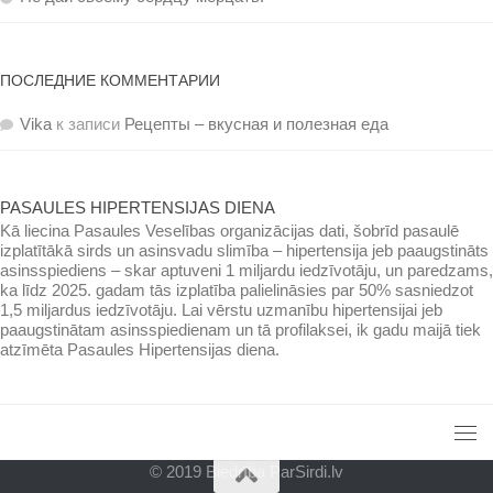
ПОСЛЕДНИЕ КОММЕНТАРИИ
Vika
к записи
Рецепты – вкусная и полезная еда
PASAULES HIPERTENSIJAS DIENA
Kā liecina Pasaules Veselības organizācijas dati, šobrīd pasaulē
izplatītākā sirds un asinsvadu slimība – hipertensija jeb paaugstināts
asinsspiediens – skar aptuveni 1 miljardu iedzīvotāju, un paredzams,
ka līdz 2025. gadam tās izplatība palielināsies par 50% sasniedzot
1,5 miljardus iedzīvotāju. Lai vērstu uzmanību hipertensijai jeb
paaugstinātam asinsspiedienam un tā profilaksei, ik gadu maijā tiek
atzīmēta Pasaules Hipertensijas diena.
© 2019 Biedrība ParSirdi.lv