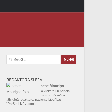
Meklēt:
REDAKTORA SLEJA
Inese Mauriņa
Laikraksta un portāla
Sirds un Veselība
atbildīgā redaktore, pacientu biedrības
"ParSirdi.lv" vadītāja