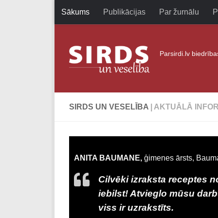
Sākums
Publikācijas
Par žurnālu
P
Skip to content
Parsirdi.lv biedrīb
SIRDS UN VESELĪBA
| AKTUĀLĀ INFO
ANITA BAUMANE,
ģimenes ārsts, Bauma
Cilvēki izraksta receptes n
iebilst! Atvieglo mūsu darb
viss ir uzrakstīts.