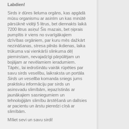
Labdien!
Sirds ir dūres lieluma orgāns, kas apgādā
mūsu organismu ar asinīm un kas minūtē
pārsūknē vidēji 5 litrus, bet diennakts laikā
7200 litrus asiņu! Šis mazais, bet ņiprais
pumpītis ir viens no svarīgākajiem
dzīvības orgāniem, par kuru mēs dažkārt
nezināšanas, stresa pilnās ikdienas, laika
trūkuma vai vienkārši slinkuma dēļ
piemirstam, nevajadzīgi pārpūlējam un
bojājam ar nevēlamiem ieradumiem.
Tāpēc, lai iedrošinātu vairāk rūpēties par
savu sirds veselību, laikraksta un portāla
Sirds un veselība
komanda sniegs jums
praktisku informāciju par sirds un
asinsvadu slimībām, iepazīstinās ar
jaunākajiem sasniegumiem un
tehnoloģijām slimību ārstēšanā un dalīsies
ar pacientu un ārstu pieredzi cīņā ar
slimībām.
Mīliet sevi un savu sirdi!