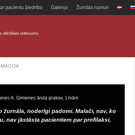
ar pacientu biedrību
Galerija
Žurnāla numuri
as oficiālais izdevums
RMĀCIJA
nes A. Ģimenes ārsta prakse, Līvāni
o žurnāla, noderīgi padomi. Malači, nav, ko
u, nav jāstāsta pacientiem par profilaksi,