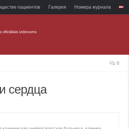
бществе пациентов
Галерея
Номера журнала
as oficiālais izdevums
0
и сердца
я клиническая университетская больница, клиника