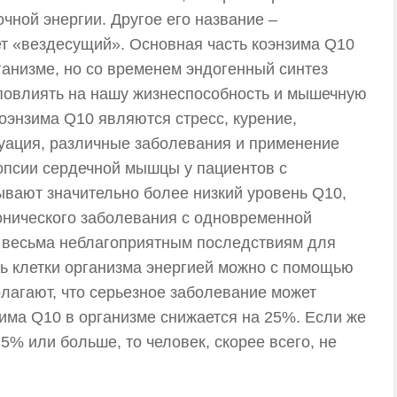
чной энергии. Другое его название –
ет «вездесущий». Основная часть коэнзима Q10
анизме, но со временем эндогенный синтез
 повлиять на нашу жизнеспособность и мышечную
оэнзима Q10 являются стресс, курение,
туация, различные заболевания и применение
опсии сердечной мышцы у пациентов с
ывают значительно более низкий уровень Q10,
онического заболевания с одновременной
к весьма неблагоприятным последствиям для
ть клетки организма энергией можно с помощью
лагают, что серьезное заболевание может
зима Q10 в организме снижается на 25%. Если же
5% или больше, то человек, скорее всего, не