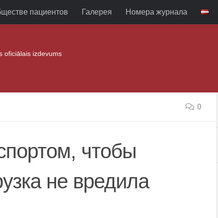
бществе пациентов
Галерея
Номера журнала
as oficiālais izdevums
0
спортом, чтобы
узка не вредила