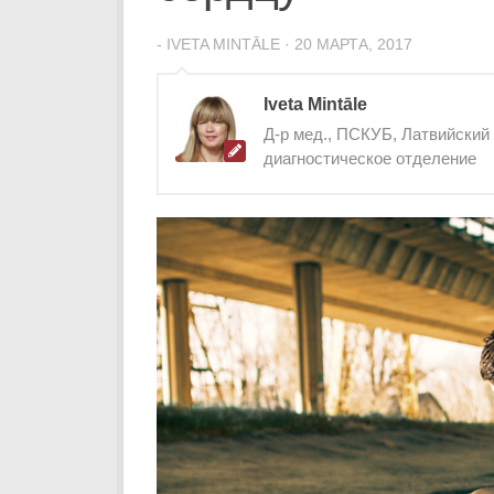
-
IVETA MINTĀLE
·
20 МАРТА, 2017
Iveta Mintāle
Д-р мед., ПСКУБ, Латвийский
диагностическое отделение