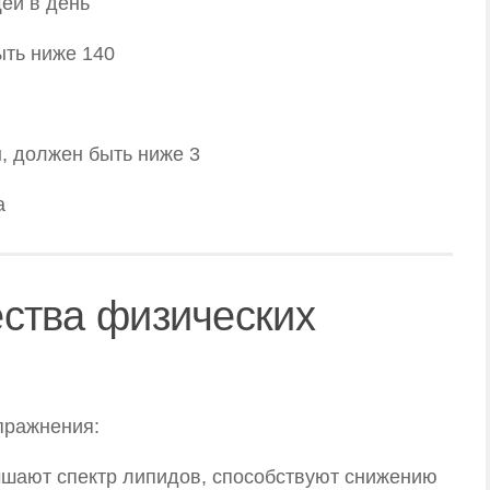
щей в день
ыть ниже 140
, должен быть ниже 3
а
ства физических
пражнения:
чшают спектр липидов, способствуют снижению