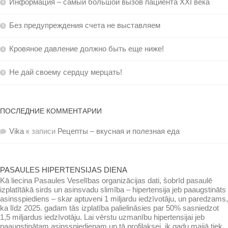
Информация – самый большой вызов пациента XXI века
Без предупреждения счета не выставляем
Кровяное давление должно быть еще ниже!
Не дай своему сердцу мерцать!
ПОСЛЕДНИЕ КОММЕНТАРИИ
Vika
к записи
Рецепты – вкусная и полезная еда
PASAULES HIPERTENSIJAS DIENA
Kā liecina Pasaules Veselības organizācijas dati, šobrīd pasaulē
izplatītākā sirds un asinsvadu slimība – hipertensija jeb paaugstināts
asinsspiediens – skar aptuveni 1 miljardu iedzīvotāju, un paredzams,
ka līdz 2025. gadam tās izplatība palielināsies par 50% sasniedzot
1,5 miljardus iedzīvotāju. Lai vērstu uzmanību hipertensijai jeb
paaugstinātam asinsspiedienam un tā profilaksei, ik gadu maijā tiek