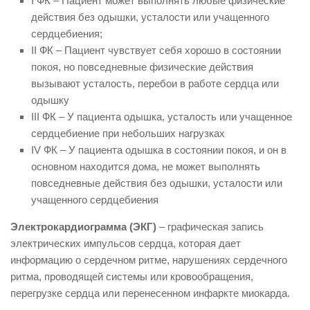
I ФК – Пациент может выполнять любые физические
действия без одышки, усталости или учащенного
сердцебиения;
II ФК – Пациент чувствует себя хорошо в состоянии
покоя, но повседневные физические действия
вызывают усталость, перебои в работе сердца или
одышку
III ФК – У пациента одышка, усталость или учащенное
сердцебиение при небольших нагрузках
IV ФК – У пациента одышка в состоянии покоя, и он в
основном находится дома, не может выполнять
повседневные действия без одышки, усталости или
учащенного сердцебиения
Электрокардиограмма (ЭКГ)
– графическая запись
электрических импульсов сердца, которая дает
информацию о сердечном ритме, нарушениях сердечного
ритма, проводящей системы или кровообращения,
перегрузке сердца или перенесенном инфаркте миокарда.