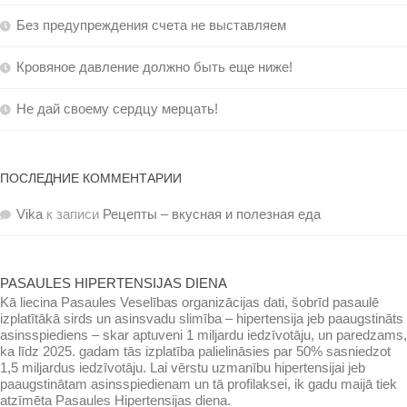
Без предупреждения счета не выставляем
Кровяное давление должно быть еще ниже!
Не дай своему сердцу мерцать!
ПОСЛЕДНИЕ КОММЕНТАРИИ
Vika
к записи
Рецепты – вкусная и полезная еда
PASAULES HIPERTENSIJAS DIENA
Kā liecina Pasaules Veselības organizācijas dati, šobrīd pasaulē
izplatītākā sirds un asinsvadu slimība – hipertensija jeb paaugstināts
asinsspiediens – skar aptuveni 1 miljardu iedzīvotāju, un paredzams,
ka līdz 2025. gadam tās izplatība palielināsies par 50% sasniedzot
1,5 miljardus iedzīvotāju. Lai vērstu uzmanību hipertensijai jeb
paaugstinātam asinsspiedienam un tā profilaksei, ik gadu maijā tiek
atzīmēta Pasaules Hipertensijas diena.