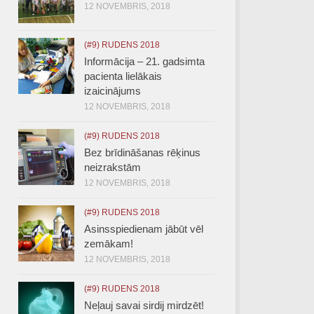
12 NOVEMBRIS, 2018
(#9) RUDENS 2018
Informācija – 21. gadsimta
pacienta lielākais
izaicinājums
12 NOVEMBRIS, 2018
(#9) RUDENS 2018
Bez brīdināšanas rēķinus
neizrakstām
12 NOVEMBRIS, 2018
(#9) RUDENS 2018
Asinsspiedienam jābūt vēl
zemākam!
12 NOVEMBRIS, 2018
(#9) RUDENS 2018
Neļauj savai sirdij mirdzēt!