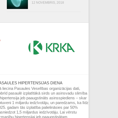
12 NOVEMBRIS, 2018
ASAULES HIPERTENSIJAS DIENA
 liecina Pasaules Veselības organizācijas dati,
brīd pasaulē izplatītākā sirds un asinsvadu slimība
hipertensija jeb paaugstināts asinsspiediens – skar
tuveni 1 miljardu iedzīvotāju, un paredzams, ka līdz
25. gadam tās izplatība palielināsies par 50%
sniedzot 1,5 miljardus iedzīvotāju. Lai vērstu
manību hipertensijai jeb paaugstinātam