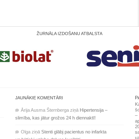
ŽURNĀLA IZDOŠANU ATBALSTA
P
JAUNĀKIE KOMENTĀRI
Kā
šo
Ārija Ausma Šternberga
ziņā
Hipertensija –
– 
slimība, kas jātur grožos 24 h diennaktī!
ap
20
Olga
ziņā
Stenti glābj pacientus no infarkta
sa
uz