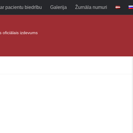
ar pacientu biedrību
Galerija
Žurnāla numuri
as oficiālais izdevums