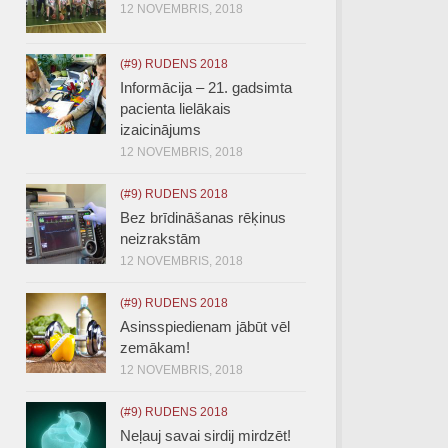
12 NOVEMBRIS, 2018
(#9) RUDENS 2018
Informācija – 21. gadsimta
pacienta lielākais
izaicinājums
12 NOVEMBRIS, 2018
(#9) RUDENS 2018
Bez brīdināšanas rēķinus
neizrakstām
12 NOVEMBRIS, 2018
(#9) RUDENS 2018
Asinsspiedienam jābūt vēl
zemākam!
12 NOVEMBRIS, 2018
(#9) RUDENS 2018
Neļauj savai sirdij mirdzēt!