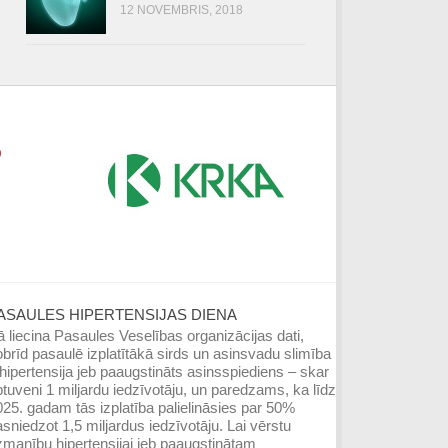
12 NOVEMBRIS, 2018
ASAULES HIPERTENSIJAS DIENA
 liecina Pasaules Veselības organizācijas dati,
brīd pasaulē izplatītākā sirds un asinsvadu slimība
hipertensija jeb paaugstināts asinsspiediens – skar
tuveni 1 miljardu iedzīvotāju, un paredzams, ka līdz
25. gadam tās izplatība palielināsies par 50%
sniedzot 1,5 miljardus iedzīvotāju. Lai vērstu
manību hipertensijai jeb paaugstinātam