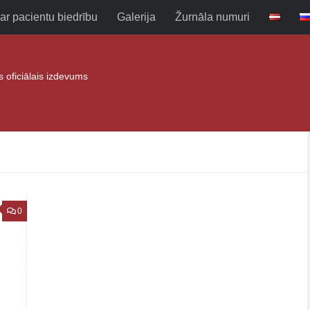
ar pacientu biedrību
Galerija
Žurnāla numuri
as oficiālais izdevums
0