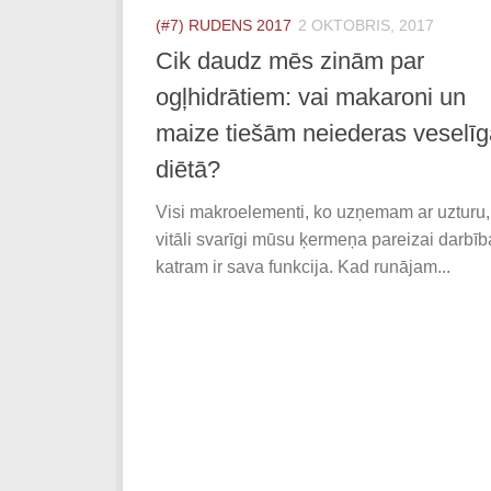
(#7) RUDENS 2017
2 OKTOBRIS, 2017
Cik daudz mēs zinām par
ogļhidrātiem: vai makaroni un
maize tiešām neiederas veselīg
diētā?
Visi makroelementi, ko uzņemam ar uzturu, 
vitāli svarīgi mūsu ķermeņa pareizai darbīb
katram ir sava funkcija. Kad runājam...