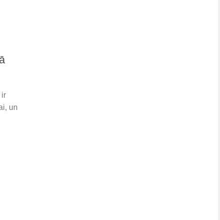
ā
ir
ai, un