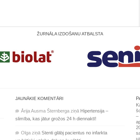
ŽURNĀLA IZDOŠANU ATBALSTA
P
JAUNĀKIE KOMENTĀRI
Kā
šo
Ārija Ausma Šternberga
ziņā
Hipertensija –
– 
slimība, kas jātur grožos 24 h diennaktī!
ap
20
Olga
ziņā
Stenti glābj pacientus no infarkta
sa
uz