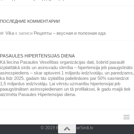
ПОСЛЕДНИЕ КОММЕНТАРИИ
Vika
к записи
Рецепты – вкусная и полезная еда
PASAULES HIPERTENSIJAS DIENA
Kā liecina Pasaules Veselības organizācijas dati, šobrīd pasaulē
izplatītākā sirds un asinsvadu slimība – hipertensija jeb paaugstināts
asinsspiediens – skar aptuveni 1 miljardu iedzīvotāju, un paredzams,
ka līdz 2025. gadam tās izplatība palielināsies par 50% sasniedzot
1,5 miljardus iedzīvotāju. Lai vērstu uzmanību hipertensijai jeb
paaugstinātam asinsspiedienam un tā profilaksei, ik gadu maijā tiek
atzīmēta Pasaules Hipertensijas diena.
© 2019 Biedrība ParSirdi.lv