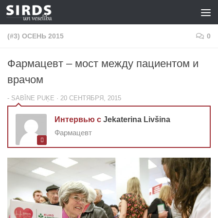
Перейти к содержимому
(#3) ОСЕНЬ 2015
0
Фармацевт – мост между пациентом и
врачом
-
SABĪNE PUĶE
·
20 СЕНТЯБРЯ, 2015
Интервью с
Je­ka­te­ri­na Livšina
Фармацевт