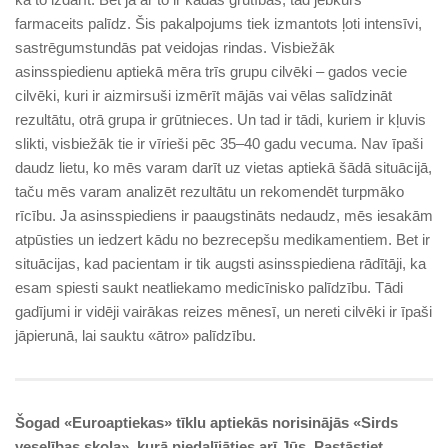
farmaceits palīdz. Šis pakalpojums tiek izmantots ļoti intensīvi,
sastrēgumstundās pat veidojas rindas. Visbiežāk
asinsspiedienu aptiekā mēra trīs grupu cilvēki – gados vecie
cilvēki, kuri ir aizmirsuši izmērīt mājās vai vēlas salīdzināt
rezultātu, otrā grupa ir grūtnieces. Un tad ir tādi, kuriem ir kļuvis
slikti, visbiežāk tie ir vīrieši pēc 35–40 gadu vecuma. Nav īpaši
daudz lietu, ko mēs varam darīt uz vietas aptiekā šādā situācijā,
taču mēs varam analizēt rezultātu un rekomendēt turpmāko
rīcību. Ja asinsspiediens ir paaugstināts nedaudz, mēs iesakām
atpūsties un iedzert kādu no bezrecepšu medikamentiem. Bet ir
situācijas, kad pacientam ir tik augsti asinsspiediena rādītāji, ka
esam spiesti saukt neatliekamo medicīnisko palīdzību. Tādi
gadījumi ir vidēji vairākas reizes mēnesī, un nereti cilvēki ir īpaši
jāpierunā, lai sauktu «ātro» palīdzību.
Šogad «Euroaptiekas» tīklu ap­tiekās norisinājās «Sirds
veselības skola», kurā piedalījāties arī Jūs. Pastāstiet,