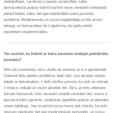
nedubultojas, vai devas ir pareizi uzrakstītas. Laba
farmaceitiskā prakse šobrīd nozīmē nevis vienkārši mehāniski
pārdot kādas zāles, bet gan iedziļināties katra pacienta
problēmā. Medikamentu un uztura bagātinātāju izvēle arvien
pieaug, un farmaceitam tie ir jāpārzina, lai spētu ieteikt
pacientam vispiemērotāko.
Tas nozīmē, ka šobrīd ar katru pacientu veidojat padziļinātu
kontaktu?
Mēs ļoti cenšamies, taču cilvēki ne vienmēr ar to ir apmierināti.
Galvenā tīklu aptieku problēma, īpaši tām, kas atrodas vienās
telpās ar lielveikaliem, ir tieši cilvēku uztvere, ka viņš no veikala
ir ienācis veikalā un visam jānotiek ātri. Taču, ja mēs vēlamies
būt labi farmaceiti, mēs nevaram strādāt vienkārši ātri, mums ir
jāizvaicā katrs pacients, zināšanas jāpielieto praksē un jāiesaka
viņam labākais. Jau no pirmā kursa mums tiek mācīts, ka mēs
neesam pārdevēji, bet gan medicīniskais personāls, un mūsu