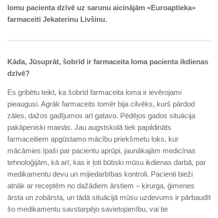
lomu pa­cienta dzīvē uz sarunu aicinājām «Euro­aptieka»
farmaceiti Je­ka­te­ri­nu Livšinu.
Kāda, Jūsuprāt, šobrīd ir farmaceita loma pacienta ikdienas
dzīvē?
Es gribētu teikt, ka šobrīd farmaceita loma ir ievērojami
pieaugusi. Agrāk farmaceits tomēr bija cilvēks, kurš pārdod
zāles, dažos gadījumos arī gatavo. Pēdējos gados situācija
pakāpeniski mainās. Jau augstskolā tiek papildināts
farmaceitiem apgūstamo mācību priekšmetu loks, kur
mācāmies īpaši par pacientu aprūpi, jaunākajām medicīnas
tehnoloģijām, kā arī, kas ir ļoti būtiski mūsu ikdienas darbā, par
medikamentu devu un mijiedarbības kontroli. Pacienti bieži
atnāk ar receptēm no dažādiem ārstiem – ķirurga, ģimenes
ārsta un zobārsta, un tādā situācijā mūsu uzdevums ir pārbaudīt
šo medikamentu savstarpējo savietojamību, vai tie