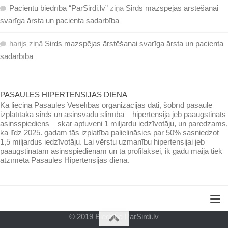
Pacientu biedrība “ParSirdi.lv”
ziņā
Sirds mazspējas ārstēšanai
svarīga ārsta un pacienta sadarbība
harijs
ziņā
Sirds mazspējas ārstēšanai svarīga ārsta un pacienta
sadarbība
PASAULES HIPERTENSIJAS DIENA
Kā liecina Pasaules Veselības organizācijas dati, šobrīd pasaulē
izplatītākā sirds un asinsvadu slimība – hipertensija jeb paaugstināts
asinsspiediens – skar aptuveni 1 miljardu iedzīvotāju, un paredzams,
ka līdz 2025. gadam tās izplatība palielināsies par 50% sasniedzot
1,5 miljardus iedzīvotāju. Lai vērstu uzmanību hipertensijai jeb
paaugstinātam asinsspiedienam un tā profilaksei, ik gadu maijā tiek
atzīmēta Pasaules Hipertensijas diena.
© 2019 Biedrība ParSirdi.lv