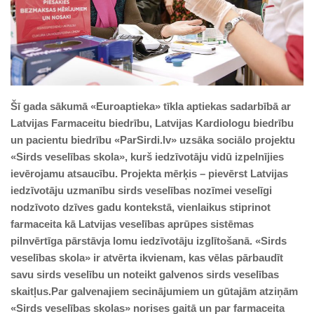
Šī gada sākumā «Euroaptieka» tīkla aptiekas sadarbībā ar
Latvijas Farmaceitu biedrību, Latvijas Kardiologu biedrību
un pacientu biedrību «ParSirdi.lv» uzsāka sociālo projektu
«Sirds veselības skola», kurš iedzīvotāju vidū izpelnījies
ievērojamu atsaucību. Projekta mērķis – pievērst Latvijas
iedzīvotāju uzmanību sirds veselības nozīmei veselīgi
nodzīvoto dzīves gadu kontekstā, vienlaikus stiprinot
farmaceita kā Latvijas veselības aprūpes sistēmas
pilnvērtīga pārstāvja lomu iedzīvotāju izglītošanā. «Sirds
veselības skola» ir atvērta ikvienam, kas vēlas pārbaudīt
savu sirds veselību un noteikt galvenos sirds veselības
skaitļus.
Par galvenajiem secinājumiem un gūtajām atziņām
«Sirds veselības skolas» norises gaitā un par farmaceita