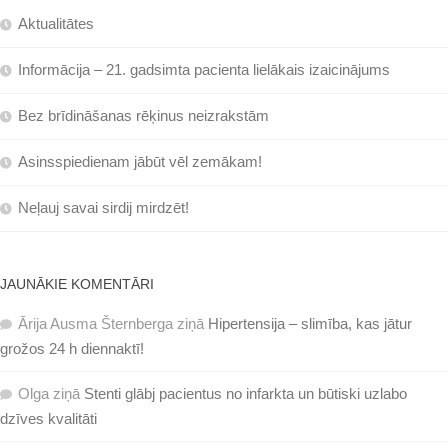
Aktualitātes
Informācija – 21. gadsimta pacienta lielākais izaicinājums
Bez brīdināšanas rēķinus neizrakstām
Asinsspiedienam jābūt vēl zemākam!
Neļauj savai sirdij mirdzēt!
JAUNĀKIE KOMENTĀRI
Ārija Ausma Šternberga
ziņā
Hipertensija – slimība, kas jātur
grožos 24 h diennaktī!
Olga
ziņā
Stenti glābj pacientus no infarkta un būtiski uzlabo
dzīves kvalitāti