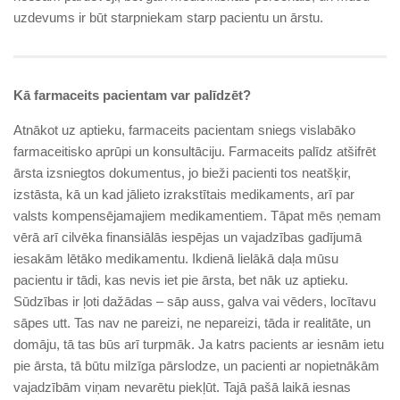
uzdevums ir būt starpniekam starp pacientu un ārstu.
Kā farmaceits pacientam var palīdzēt?
Atnākot uz aptieku, farmaceits pacientam sniegs vislabāko
farmaceitisko aprūpi un konsultāciju. Farmaceits palīdz atšifrēt
ārsta izsniegtos dokumentus, jo bieži pacienti tos neatšķir,
izstāsta, kā un kad jālieto izrakstītais medikaments, arī par
valsts kompensējamajiem medikamentiem. Tāpat mēs ņemam
vērā arī cilvēka finansiālās iespējas un vajadzības gadījumā
iesakām lētāko medikamentu. Ikdienā lielākā daļa mūsu
pacientu ir tādi, kas nevis iet pie ārsta, bet nāk uz aptieku.
Sūdzības ir ļoti dažādas – sāp auss, galva vai vēders, locītavu
sāpes utt. Tas nav ne pareizi, ne nepareizi, tāda ir realitāte, un
domāju, tā tas būs arī turpmāk. Ja katrs pacients ar iesnām ietu
pie ārsta, tā būtu milzīga pārslodze, un pacienti ar nopietnākām
vajadzībām viņam nevarētu piekļūt. Tajā pašā laikā iesnas