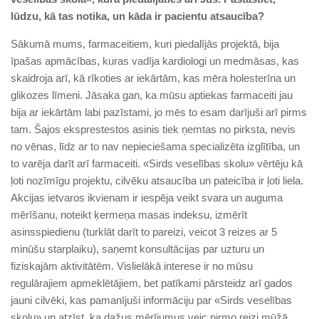
lūdzu, kā tas notika, un kāda ir pacientu atsaucība?
Sākumā mums, farmaceitiem, kuri piedalījās projektā, bija
īpašas apmācības, kuras vadīja kardiologi un medmāsas, kas
skaidroja arī, kā rīkoties ar iekārtām, kas mēra holesterīna un
glikozes līmeni. Jāsaka gan, ka mūsu aptiekas farmaceiti jau
bija ar iekārtām labi pazīstami, jo mēs to esam darījuši arī pirms
tam. Šajos eksprestestos asinis tiek ņemtas no pirksta, nevis
no vēnas, līdz ar to nav nepieciešama specializēta izglītība, un
to varēja darīt arī farmaceiti. «Sirds veselības skolu» vērtēju kā
ļoti nozīmīgu projektu, cilvēku atsaucība un pateicība ir ļoti liela.
Akcijas ietvaros ikvienam ir iespēja veikt svara un auguma
mērīšanu, noteikt ķermeņa masas indeksu, izmērīt
asinsspiedienu (turklāt darīt to pareizi, veicot 3 reizes ar 5
minūšu starplaiku), saņemt konsultācijas par uzturu un
fiziskajām aktivitātēm. Vislielākā interese ir no mūsu
regulārajiem apmeklētājiem, bet patīkami pārsteidz arī gados
jauni cilvēki, kas pamanījuši informāciju par «Sirds veselības
skolu» un atzīst, ka dažus mērījumus veic pirmo reizi mūžā.