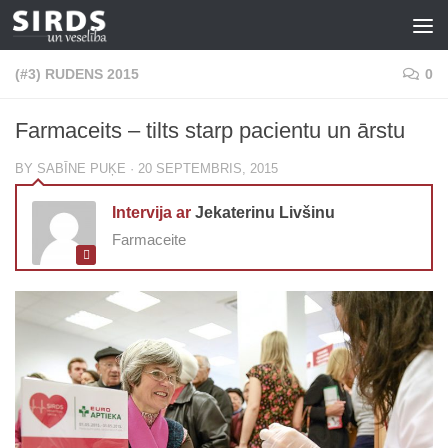
Skip to content
(#3) RUDENS 2015
0
Farmaceits – tilts starp pacientu un ārstu
BY
SABĪNE PUĶE
·
20 SEPTEMBRIS, 2015
Intervija ar
Je­ka­te­ri­nu Livšinu
Farmaceite