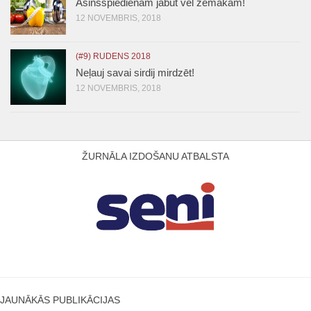
Asinsspiedienam jābūt vēl zemākam!
12 NOVEMBRIS, 2018
(#9) RUDENS 2018
Neļauj savai sirdij mirdzēt!
12 NOVEMBRIS, 2018
ŽURNĀLA IZDOŠANU ATBALSTA
JAUNĀKĀS PUBLIKĀCIJAS