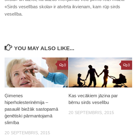
«Sirds veselības skola» ir atvērta ikvienam, kam rūp sirds
veselība.
YOU MAY ALSO LIKE...
0
0
Ģimenes
Kas vecākiem jāzina par
hiperholesterinēmija –
bērnu sirds veselību
pasaulē biežāk sastopamā
20 SEPTEMBRIS, 2015
ģenētiski pārmantojamā
slimība
20 SEPTEMBRIS, 2015