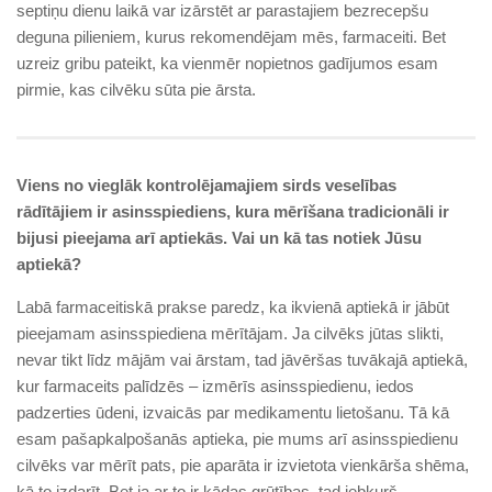
septiņu dienu laikā var izārstēt ar parastajiem bezrecepšu
deguna pilieniem, kurus rekomendējam mēs, farmaceiti. Bet
uzreiz gribu pateikt, ka vienmēr nopietnos gadījumos esam
pirmie, kas cilvēku sūta pie ārsta.
Viens no vieglāk kontrolējamajiem sirds veselības
rādītājiem ir asinsspiediens, kura mērīšana tradicionāli ir
bijusi pieejama arī aptiekās. Vai un kā tas notiek Jūsu
aptiekā?
Labā farmaceitiskā prakse paredz, ka ikvienā aptiekā ir jābūt
pieejamam asinsspiediena mērītājam. Ja cilvēks jūtas slikti,
nevar tikt līdz mājām vai ārstam, tad jāvēršas tuvākajā aptiekā,
kur farmaceits palīdzēs – izmērīs asinsspiedienu, iedos
padzerties ūdeni, izvaicās par medikamentu lietošanu. Tā kā
esam pašapkalpošanās aptieka, pie mums arī asinsspiedienu
cilvēks var mērīt pats, pie aparāta ir izvietota vienkārša shēma,
kā to izdarīt. Bet ja ar to ir kādas grūtības, tad jebkurš