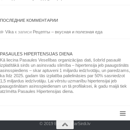
ПОСЛЕДНИЕ КОММЕНТАРИИ
Vika
к записи
Рецепты – вкусная и полезная еда
PASAULES HIPERTENSIJAS DIENA
Kā liecina Pasaules Veselības organizācijas dati, šobrīd pasaulē
izplatītākā sirds un asinsvadu slimība – hipertensija jeb paaugstināts
asinsspiediens – skar aptuveni 1 miljardu iedzīvotāju, un paredzams,
ka līdz 2025. gadam tās izplatība palielināsies par 50% sasniedzot
1,5 miljardus iedzīvotāju. Lai vērstu uzmanību hipertensijai jeb
paaugstinātam asinsspiedienam un tā profilaksei, ik gadu maijā tiek
atzīmēta Pasaules Hipertensijas diena.
© 2019 Biedrība ParSirdi.lv