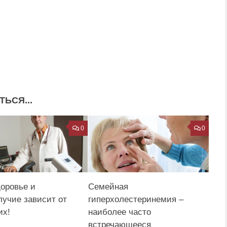
ЬСЯ...
0
0
оровье и
Семейная
лучие зависит от
гиперхолестеринемия –
их!
наиболее часто
встречающееся