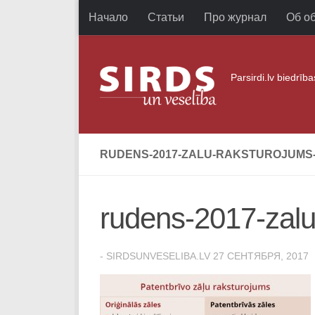
Начало
Статьи
Про журнал
Об о
Перейти к содержимому
Parsirdi.lv biedrīb
RUDENS-2017-ZALU-RAKSTUROJUMS
rudens-2017-zalu
-
SIRDSUNVESELIBA.LV
27 СЕНТЯБРЯ, 2017