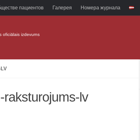
бществе пациентов
Галерея
Номера журнала
as oficiālais izdevums
-LV
-raksturojums-lv