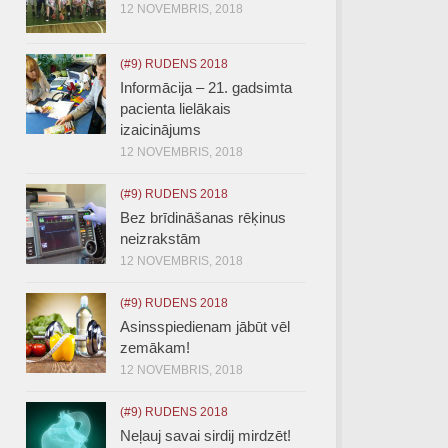
12 NOVEMBRIS, 2018
(#9) RUDENS 2018
Informācija – 21. gadsimta
pacienta lielākais
izaicinājums
12 NOVEMBRIS, 2018
(#9) RUDENS 2018
Bez brīdināšanas rēķinus
neizrakstām
12 NOVEMBRIS, 2018
(#9) RUDENS 2018
Asinsspiedienam jābūt vēl
zemākam!
12 NOVEMBRIS, 2018
(#9) RUDENS 2018
Neļauj savai sirdij mirdzēt!