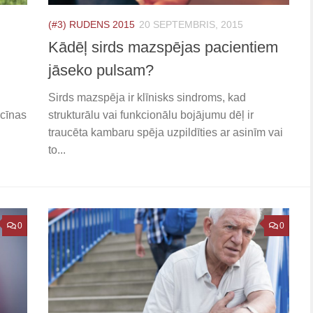
(#3) RUDENS 2015
20 SEPTEMBRIS, 2015
Kādēļ sirds mazspējas pacientiem
jāseko pulsam?
Sirds mazspēja ir klīnisks sindroms, kad
icīnas
strukturālu vai funkcionālu bojājumu dēļ ir
traucēta kambaru spēja uzpildīties ar asinīm vai
to...
0
0