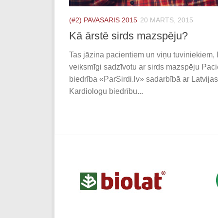
(#2) PAVASARIS 2015
20 MARTS, 2015
Kā ārstē sirds mazspēju?
Tas jāzina pacientiem un viņu tuviniekiem, 
veiksmīgi sadzīvotu ar sirds mazspēju Paci
biedrība «ParSirdi.lv» sadarbībā ar Latvijas
Kardiologu biedrību...