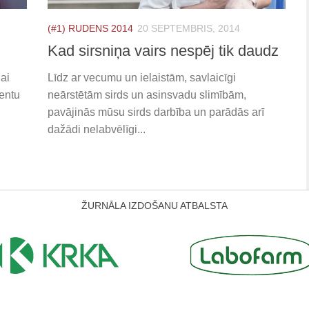
(#1) RUDENS 2014
20 SEPTEMBRIS, 2014
Kad sirsniņa vairs nespēj tik daudz
lai
Līdz ar vecumu un ielaistām, savlaicīgi
entu
neārstētām sirds un asinsvadu slimībām,
pavājinās mūsu sirds darbība un parādās arī
dažādi nelabvēlīgi...
ŽURNĀLA IZDOŠANU ATBALSTA