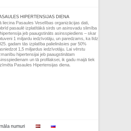
ASAULES HIPERTENSIJAS DIENA
 liecina Pasaules Veselības organizācijas dati,
brīd pasaulē izplatītākā sirds un asinsvadu slimība
hipertensija jeb paaugstināts asinsspiediens – skar
tuveni 1 miljardu iedzīvotāju, un paredzams, ka līdz
25. gadam tās izplatība palielināsies par 50%
sniedzot 1,5 miljardus iedzīvotāju. Lai vērstu
manību hipertensijai jeb paaugstinātam
insspiedienam un tā profilaksei, ik gadu maijā tiek
zīmēta Pasaules Hipertensijas diena.
rnāla numuri