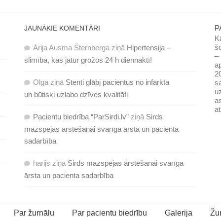
P
JAUNĀKIE KOMENTĀRI
Kā
šo
Ārija Ausma Šternberga
ziņā
Hipertensija –
– 
slimība, kas jātur grožos 24 h diennaktī!
ap
20
Olga
ziņā
Stenti glābj pacientus no infarkta
sa
uz
un būtiski uzlabo dzīves kvalitāti
as
at
Pacientu biedrība “ParSirdi.lv”
ziņā
Sirds
mazspējas ārstēšanai svarīga ārsta un pacienta
sadarbība
harijs
ziņā
Sirds mazspējas ārstēšanai svarīga
ārsta un pacienta sadarbība
Par žurnālu
Par pacientu biedrību
Galerija
Žu