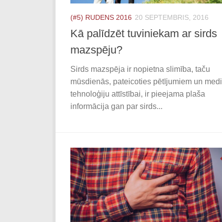
(#5) RUDENS 2016
20 SEPTEMBRIS, 2016
Kā palīdzēt tuviniekam ar sirds
mazspēju?
Sirds mazspēja ir nopietna slimība, taču
mūsdienās, pateicoties pētījumiem un med
tehnoloģiju attīstībai, ir pieejama plaša
informācija gan par sirds...