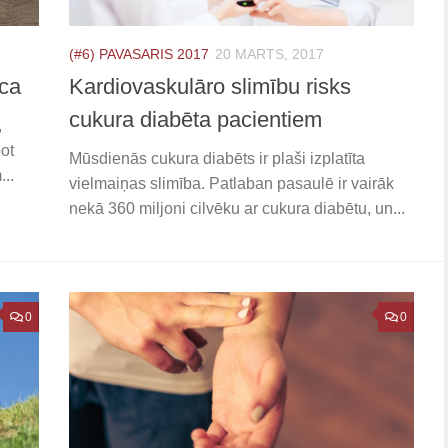
(#6) PAVASARIS 2017
20 MARTS, 2017
īca
Kardiovaskulāro slimību risks
cukura diabēta pacientiem
,
bot
Mūsdienās cukura diabēts ir plaši izplatīta
...
vielmaiņas slimība. Patlaban pasaulē ir vairāk
nekā 360 miljoni cilvēku ar cukura diabētu, un...
0
0