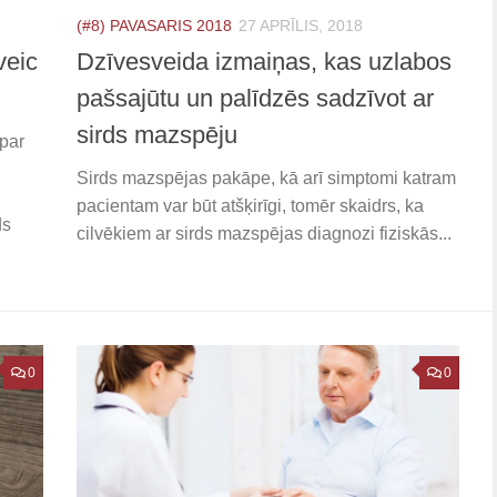
(#8) PAVASARIS 2018
27 APRĪLIS, 2018
veic
Dzīvesveida izmaiņas, kas uzlabos
pašsajūtu un palīdzēs sadzīvot ar
sirds mazspēju
par
Sirds mazspējas pakāpe, kā arī simptomi katram
pacientam var būt atšķirīgi, tomēr skaidrs, ka
ds
cilvēkiem ar sirds mazspējas diagnozi fiziskās...
0
0