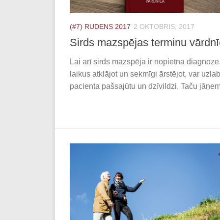
(#7) RUDENS 2017
2 OKTOBRIS, 2017
Sirds mazspējas terminu vārdn
Lai arī sirds mazspēja ir nopietna diagnoze
laikus atklājot un sekmīgi ārstējot, var uzla
pacienta pašsajūtu un dzīvildzi. Taču jāņem