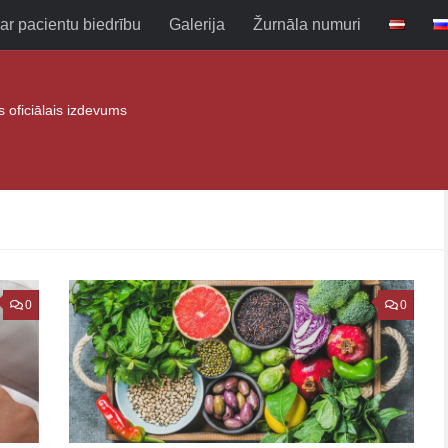
ar pacientu biedrību
Galerija
Žurnāla numuri
as oficiālais izdevums
0
0