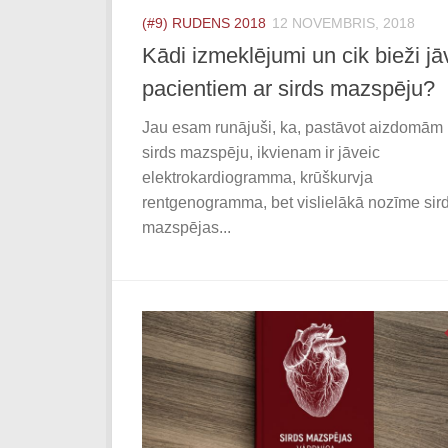
(#9) RUDENS 2018
12 NOVEMBRIS, 2018
Kādi izmeklējumi un cik bieži jā
pacientiem ar sirds mazspēju?
Jau esam runājuši, ka, pastāvot aizdomām 
sirds mazspēju, ikvienam ir jāveic
elektrokardiogramma, krūškurvja
rentgenogramma, bet vislielākā nozīme sir
mazspējas...