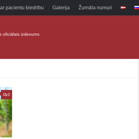
ar pacientu biedrību
Galerija
Žurnāla numuri
as oficiālais izdevums
0