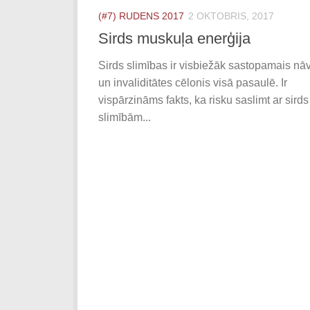
(#7) RUDENS 2017
2 OKTOBRIS, 2017
Sirds muskuļa enerģija
Sirds slimības ir visbiežāk sastopamais nā
un invaliditātes cēlonis visā pasaulē. Ir
vispārzināms fakts, ka risku saslimt ar sirds
slimībām...