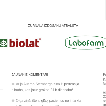
ŽURNĀLA IZDOŠANU ATBALSTA
P
JAUNĀKIE KOMENTĀRI
Kā
šo
Ārija Ausma Šternberga
ziņā
Hipertensija –
– 
slimība, kas jātur grožos 24 h diennaktī!
ap
20
Olga
ziņā
Stenti glābj pacientus no infarkta
sa
uz