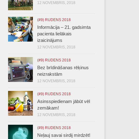
12 NOVEMBRIS, 2018
(#9) RUDENS 2018
Informācija – 21. gadsimta
pacienta lielākais
izaicinājums
12 NOVEMBRIS, 2018
(#9) RUDENS 2018
Bez brīdināšanas rēķinus
neizrakstām
12 NOVEMBRIS, 2018
(#9) RUDENS 2018
Asinsspiedienam jābūt vēl
zemākam!
12 NOVEMBRIS, 2018
(#9) RUDENS 2018
Neļauj savai sirdij mirdzēt!