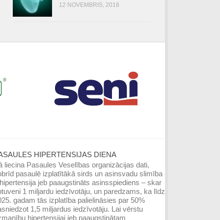
12 NOVEMBRIS, 2018
ASAULES HIPERTENSIJAS DIENA
 liecina Pasaules Veselības organizācijas dati,
brīd pasaulē izplatītākā sirds un asinsvadu slimība
hipertensija jeb paaugstināts asinsspiediens – skar
tuveni 1 miljardu iedzīvotāju, un paredzams, ka līdz
25. gadam tās izplatība palielināsies par 50%
sniedzot 1,5 miljardus iedzīvotāju. Lai vērstu
manību hipertensijai jeb paaugstinātam