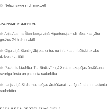
Neļauj savai sirdij mirdzēt!
JAUNĀKIE KOMENTĀRI
Ārija Ausma Šternberga
ziņā
Hipertensija – slimība, kas jātur
grožos 24 h diennaktī!
Olga
ziņā
Stenti glābj pacientus no infarkta un būtiski uzlabo
dzīves kvalitāti
Pacientu biedrība “ParSirdi.lv”
ziņā
Sirds mazspējas ārstēšanai
svarīga ārsta un pacienta sadarbība
harijs
ziņā
Sirds mazspējas ārstēšanai svarīga ārsta un pacienta
sadarbība
PASAULES HIPERTENSIJAS DIENA