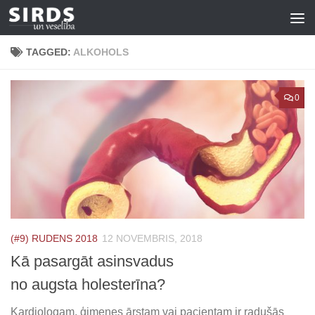
Skip to content
TAGGED:
ALKOHOLS
0
(#9) RUDENS 2018
12 NOVEMBRIS, 2018
Kā pasargāt asinsvadus
no augsta holesterīna?
Kardiologam, ģimenes ārstam vai pacientam ir radušās