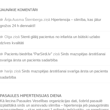
JAUNĀKIE KOMENTĀRI
Ārija Ausma Šternberga
ziņā
Hipertensija – slimība, kas jātur
grožos 24 h diennaktī!
Olga
ziņā
Stenti glābj pacientus no infarkta un būtiski uzlabo
dzīves kvalitāti
Pacientu biedrība “ParSirdi.lv”
ziņā
Sirds mazspējas ārstēšanai
svarīga ārsta un pacienta sadarbība
harijs
ziņā
Sirds mazspējas ārstēšanai svarīga ārsta un pacienta
sadarbība
PASAULES HIPERTENSIJAS DIENA
Kā liecina Pasaules Veselības organizācijas dati, šobrīd pasaulē
izplatītākā sirds un asinsvadu slimība – hipertensija jeb paaugstināts
asinsspiediens – skar aptuveni 1 miljardu iedzīvotāju, un paredzams,