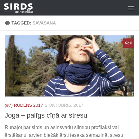
Skip to content
TAGGED:
SAVASANA
0
(#7) RUDENS 2017
2 OKTOBRIS, 2017
Joga – palīgs cīņā ar stresu
Runājot par sirds un asinsvadu slimību profilaksi vai
ārstēšanu, arvien biežāk ārsti iesaka samazināt stresu