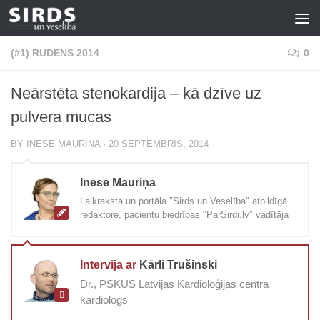
Skip to content
(#1) RUDENS 2014
0
Neārstēta stenokardija – kā dzīve uz
pulvera mucas
BY
INESE MAURIŅA
·
20 SEPTEMBRIS, 2014
Inese Mauriņa
Laikraksta un portāla ″Sirds un Veselība″ atbildīgā
redaktore, pacientu biedrības ″ParSirdi.lv″ vadītāja
Intervija ar
Kārli Trušinski
Dr., PSKUS Latvijas Kardioloģijas centra
kardiologs