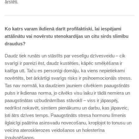
ārstēti.
Ko katrs varam ikdienā darīt profilaktiski, lai iespējami
attālinātu vai novērstu stenokardijas un citu sirds slimību
draudus?
Daudz tiek runāts un stāstīts par veselīgu dzīvesveidu – cik
svarīgi ir pareizi ēst, daudz kustēties, kāpēc smēķēšana ir
kaitīga utt. Taču es personīgi domāju, ka viens nepietiekami
novērtēts, bet ārkārtīgi svarīgs risks ir psihoemocionāls stress.
Tas nav normāli, ka daudziem jauniem cilvēkiem paaugstināts
pulss ir ikdienas norma, jo cilvēks visu laiku ir tādā nemiera un
paaugstinātas uzbudināmības stāvoklī – viss ir jāpaspēj,
nedrīkst nokavēt, simtiem pienākumu un darbu, kas jāpaveic,
ļoti ātrs dzīves temps. Paaugstināts stresa hormonu līmenis
ilglaicīgi paātrina asinsvadu novecošanu, kropļojot to tonusu un
veicina aterosklerozes veidošanos un holesterīna
izgulsnēšanos.