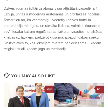
Dzīves ilguma rādītāji uzlabojas visur attīstītajā pasaulē, arī
Latvijā, un tas ir modernas ārstēšanas un profilakses nopelns.
Tomēr ticu arī, ka vecmāmiņu, vectētiņu dzīves formula
kopumā bija mierīgāka un rāmāka ikdiena, vairāk ieklausoties
sevī. Iesaku katram regulāri atrast laiku un izrauties no pilsētas
kņadas uz laukiem, padzīvot klusumā, izbaudīt dabas spēku.
Un izvēlēties to, kas iekšējam mieram nepieciešams – kādam
reliģiski rituāli, kādam joga un meditācija.
YOU MAY ALSO LIKE...
0
0