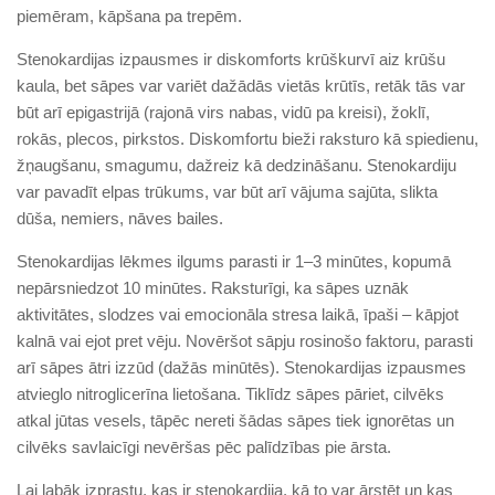
piemēram, kāpšana pa trepēm.
Stenokardijas izpausmes ir diskomforts krūškurvī aiz krūšu
kaula, bet sāpes var variēt dažādās vietās krūtīs, retāk tās var
būt arī epigastrijā (rajonā virs nabas, vidū pa kreisi), žoklī,
rokās, plecos, pirkstos. Diskomfortu bieži raksturo kā spiedienu,
žņaugšanu, smagumu, dažreiz kā dedzināšanu. Stenokardiju
var pavadīt elpas trūkums, var būt arī vājuma sajūta, slikta
dūša, nemiers, nāves bailes.
Stenokardijas lēkmes ilgums parasti ir 1–3 minūtes, kopumā
nepārsniedzot 10 minūtes. Raksturīgi, ka sāpes uznāk
aktivitātes, slodzes vai emocionāla stresa laikā, īpaši – kāpjot
kalnā vai ejot pret vēju. Novēršot sāpju rosinošo faktoru, parasti
arī sāpes ātri izzūd (dažās minūtēs). Stenokardijas izpausmes
atvieglo nitroglicerīna lietošana. Tiklīdz sāpes pāriet, cilvēks
atkal jūtas vesels, tāpēc nereti šādas sāpes tiek ignorētas un
cilvēks savlaicīgi nevēršas pēc palīdzības pie ārsta.
Lai labāk izprastu, kas ir stenokardija, kā to var ārstēt un kas