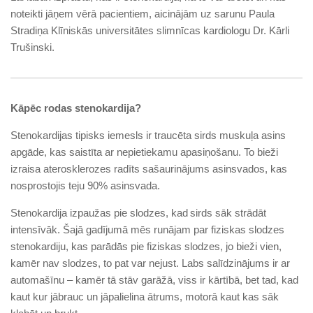
noteikti jāņem vērā pacientiem, aicinājām uz sarunu Paula
Stradiņa Klīniskās universitātes slimnīcas kardiologu Dr. Kārli
Trušinski.
Kāpēc rodas stenokardija?
Stenokardijas tipisks iemesls ir traucēta sirds muskuļa asins
apgāde, kas saistīta ar nepietiekamu apasiņošanu. To bieži
izraisa aterosklerozes radīts sašaurinājums asinsvados, kas
nosprostojis teju 90% asinsvada.
Stenokardija izpaužas pie slodzes, kad sirds sāk strādāt
intensīvāk. Šajā gadījumā mēs runājam par fiziskas slodzes
stenokardiju, kas parādās pie fiziskas slodzes, jo bieži vien,
kamēr nav slodzes, to pat var nejust. Labs salīdzinājums ir ar
automašīnu – kamēr tā stāv garāžā, viss ir kārtībā, bet tad, kad
kaut kur jābrauc un jāpalielina ātrums, motorā kaut kas sāk