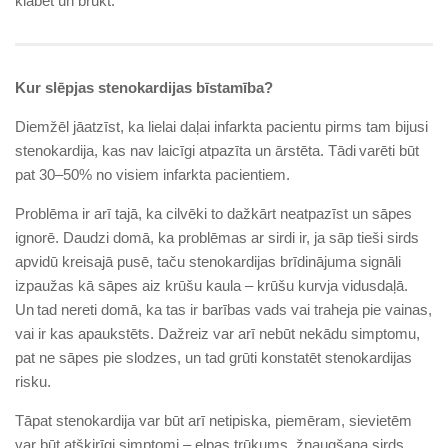
klabēt un brukt.
Kur slēpjas stenokardijas bīstamība?
Diemžēl jāatzīst, ka lielai daļai infarkta pacientu pirms tam bijusi
stenokardija, kas nav laicīgi atpazīta un ārstēta. Tādi varēti būt
pat 30–50% no visiem in­farkta pacientiem.
Problēma ir arī tajā, ka cilvēki to dažkārt neatpazīst un sāpes
ignorē. Daudzi domā, ka problēmas ar sirdi ir, ja sāp tieši sirds
apvidū kreisajā pusē, taču stenokardijas brīdinājuma signāli
izpaužas kā sāpes aiz krūšu kaula – krūšu kurvja vidusdaļā.
Un tad nereti domā, ka tas ir barības vads vai traheja pie vainas,
vai ir kas apaukstēts. Dažreiz var arī nebūt nekādu simptomu,
pat ne sāpes pie slodzes, un tad grūti konstatēt stenokardijas
risku.
Tāpat stenokardija var būt arī netipiska, piemēram, sievietēm
var būt atšķirīgi simptomi – elpas trūkums, žņaugšana sirds