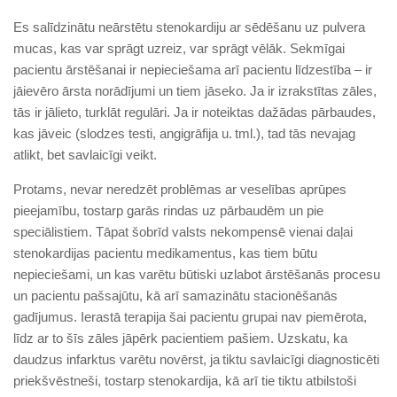
Es salīdzinātu neārstētu stenokardiju ar sēdēšanu uz pulvera
mucas, kas var sprāgt uzreiz, var sprāgt vēlāk. Sekmīgai
pacientu ārstēšanai ir nepieciešama arī pacientu līdzestība – ir
jāievēro ārsta norādījumi un tiem jāseko. Ja ir izrakstītas zāles,
tās ir jālieto, turklāt regulāri. Ja ir noteiktas dažādas pārbaudes,
kas jāveic (slodzes testi, angigrāfija u. tml.), tad tās nevajag
atlikt, bet savlaicīgi veikt.
Protams, nevar neredzēt problēmas ar veselības aprūpes
pieejamību, tostarp garās rindas uz pārbaudēm un pie
speciālistiem. Tāpat šobrīd valsts nekompensē vienai daļai
stenokardijas pacientu medikamentus, kas tiem būtu
nepieciešami, un kas varētu būtiski uzlabot ārstēšanās procesu
un pacientu pašsajūtu, kā arī samazinātu stacionēšanās
gadījumus. Ierastā terapija šai pacientu grupai nav piemērota,
līdz ar to šīs zāles jāpērk pacientiem pašiem. Uzskatu, ka
daudzus infarktus varētu novērst, ja tiktu savlaicīgi diagnosticēti
priekšvēstneši, tostarp stenokardija, kā arī tie tiktu atbilstoši