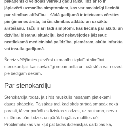
pakāpeniski veidojas vairāku gadu laikā, līdz ar to ir
jāpievērš uzmanība simptomiem, kas var savlaicīgi liecināt
par slimības attīstību – šādā gadījumā ir ieteicams vērsties
pie ģimenes ārsta, lai šīs slimības atklātu un uzsāktu
ārstēšanu. Taču ir arī tādi simptomi, kas liecina par akūtu un
dzīvībai bīstamu situāciju, kad nekavējoties jāizsauc
neatliekamā medicīniskā palīdzība, piemēram, akūta infarkta
vai insulta gadījumā.
Šoreiz vēlējāmies pievērst uzmanību izplatītai slimībai –
stenokardijai, kas savlaicīgi nepamanīta un neārstēta var novest
pie bēdīgām sekām.
Par stenokardiju
Stenokardija rodas, ja sirds muskulis nesaņem pietiekami
daudz skābekļa. Tā sākas tad, kad sirds strādā smagāk nekā
parasti, tā var parādīties fiziskas slodzes, uztraukuma, nervu
sistēmas pārslodzes un pārāk bagātas maltītes dēļ.
Problemātiskas var kļūt pat tādas ikdienišķas darbības kā,