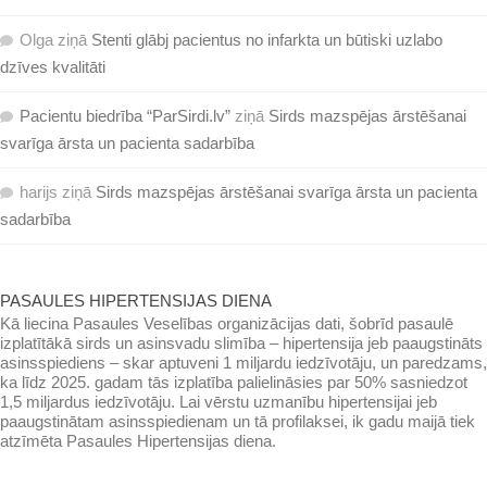
Olga
ziņā
Stenti glābj pacientus no infarkta un būtiski uzlabo
dzīves kvalitāti
Pacientu biedrība “ParSirdi.lv”
ziņā
Sirds mazspējas ārstēšanai
svarīga ārsta un pacienta sadarbība
harijs
ziņā
Sirds mazspējas ārstēšanai svarīga ārsta un pacienta
sadarbība
PASAULES HIPERTENSIJAS DIENA
Kā liecina Pasaules Veselības organizācijas dati, šobrīd pasaulē
izplatītākā sirds un asinsvadu slimība – hipertensija jeb paaugstināts
asinsspiediens – skar aptuveni 1 miljardu iedzīvotāju, un paredzams,
ka līdz 2025. gadam tās izplatība palielināsies par 50% sasniedzot
1,5 miljardus iedzīvotāju. Lai vērstu uzmanību hipertensijai jeb
paaugstinātam asinsspiedienam un tā profilaksei, ik gadu maijā tiek
atzīmēta Pasaules Hipertensijas diena.