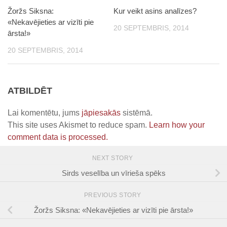
Žoržs Siksna:
Kur veikt asins analīzes?
«Nekavējieties ar vizīti pie
20 SEPTEMBRIS, 2014
ārsta!»
20 SEPTEMBRIS, 2014
ATBILDĒT
Lai komentētu, jums
jāpiesakās
sistēmā.
This site uses Akismet to reduce spam.
Learn how your
comment data is processed.
NEXT STORY
Sirds veselība un vīrieša spēks
PREVIOUS STORY
Žoržs Siksna: «Nekavējieties ar vizīti pie ārsta!»