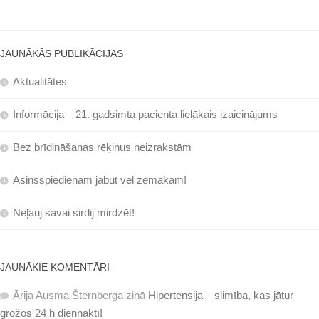
JAUNĀKĀS PUBLIKĀCIJAS
Aktualitātes
Informācija – 21. gadsimta pacienta lielākais izaicinājums
Bez brīdināšanas rēķinus neizrakstām
Asinsspiedienam jābūt vēl zemākam!
Neļauj savai sirdij mirdzēt!
JAUNĀKIE KOMENTĀRI
Ārija Ausma Šternberga
ziņā
Hipertensija – slimība, kas jātur
grožos 24 h diennaktī!