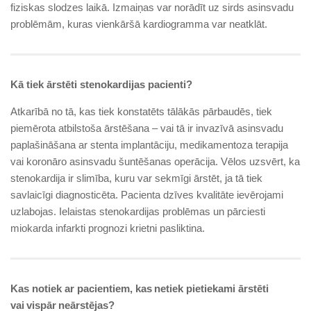
fiziskas slodzes laikā. Izmaiņas var norādīt uz sirds asinsvadu
problēmām, kuras vienkāršā kardiogramma var neatklāt.
Kā tiek ārstēti stenokardijas pa­cienti?
Atkarībā no tā, kas tiek konstatēts tālākās pārbaudēs, tiek
piemērota atbilstoša ārstēšana – vai tā ir invazīvā asinsvadu
paplašināšana ar stenta implantāciju, medikamentoza terapija
vai koronāro asinsvadu šuntēšanas operācija. Vēlos uzsvērt, ka
stenokardija ir slimība, kuru var sekmīgi ārstēt, ja tā tiek
savlaicīgi diagnosticēta. Pacienta dzīves kvalitāte ievērojami
uzlabojas. Ielaistas stenokardijas problēmas un pārciesti
miokarda infarkti prognozi krietni pasliktina.
Kas notiek ar pacientiem, kas netiek pietiekami ārstēti
vai vispār neārstējas?