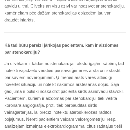
apvidū u. tml. Cilvēks arī visu dzīvi var nodzīvot ar stenokardiju,
kamēr citam pēc dažām stenokardijas epizodēm jau var
draudēt infarkts.
Kā tad būtu pareizi jārīkojas pacientam, kam ir aizdomas
par stenokardiju?
Ja cilvēkam ir kādas no stenokardijai raksturīgajām sāpēm, tad
noteikti vajadzētu vērsties pie sava ģimenes ārsta un izstāstīt
par saviem novērojumiem. Ģimenes ārsts varēs attiecīgi
novērtēt situāciju un noteikt nākamos ārstēšanās soļus. Šajā
gadījumā ir būtiski noskaidrot pacienta sirds asinsvadu stāvokli.
Pacientiem, kuriem ir aizdomas par stenokardiju, tiek veikta
koronārā angiogrāfija, proti, tiek pārbaudītas sirds
vainagartērijas, lai precīzi noteiktu aterosklerozes radītos
bojājumus. Nereti pacientiem veicam veloergometriju, resp.,
analizējam izmaiņas elektrokardiogrammā, citus rādītājus tieši