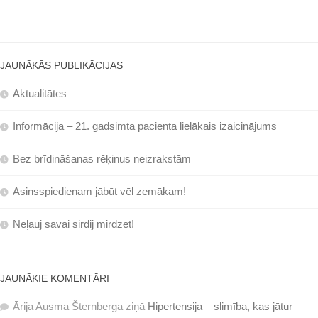
JAUNĀKĀS PUBLIKĀCIJAS
Aktualitātes
Informācija – 21. gadsimta pacienta lielākais izaicinājums
Bez brīdināšanas rēķinus neizrakstām
Asinsspiedienam jābūt vēl zemākam!
Neļauj savai sirdij mirdzēt!
JAUNĀKIE KOMENTĀRI
Ārija Ausma Šternberga
ziņā
Hipertensija – slimība, kas jātur