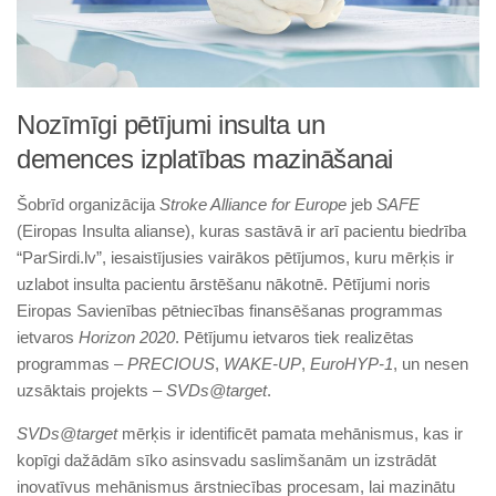
Nozīmīgi pētījumi insulta un
demences izplatības mazināšanai
Šobrīd organizācija
Stroke Alliance for Europe
jeb
SAFE
(Eiropas Insulta alianse), kuras sastāvā ir arī pacientu biedrība
“ParSirdi.lv”, iesaistījusies vairākos pētījumos, kuru mērķis ir
uzlabot insulta pacientu ārstēšanu nākotnē. Pētījumi noris
Eiropas Savienības pētniecības finansēšanas programmas
ietvaros
Horizon 2020
. Pētījumu ietvaros tiek realizētas
programmas –
PRECIOUS
,
WAKE-UP
,
EuroHYP-1
, un nesen
uzsāktais projekts –
SVDs@target
.
SVDs@target
mērķis ir identificēt pamata mehānismus, kas ir
kopīgi dažādām sīko asinsvadu saslimšanām un izstrādāt
inovatīvus mehānismus ārstniecības procesam, lai mazinātu