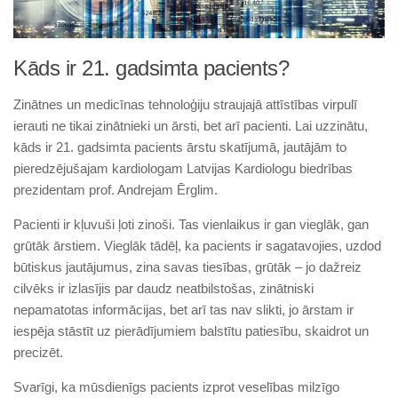
Kāds ir 21. gadsimta pacients?
Zinātnes un medicīnas tehnoloģiju straujajā attīstības virpulī
ierauti ne tikai zinātnieki un ārsti, bet arī pacienti. Lai uzzinātu,
kāds ir 21. gadsimta pacients ārstu skatījumā, jautājām to
pieredzējušajam kardiologam Latvijas Kardiologu biedrības
prezidentam prof. Andrejam Ērglim.
Pacienti ir kļuvuši ļoti zinoši. Tas vienlaikus ir gan vieglāk, gan
grūtāk ārstiem. Vieglāk tādēļ, ka pacients ir sagatavojies, uzdod
būtiskus jautājumus, zina savas tiesības, grūtāk – jo dažreiz
cilvēks ir izlasījis par daudz neatbilstošas, zinātniski
nepamatotas informācijas, bet arī tas nav slikti, jo ārstam ir
iespēja stāstīt uz pierādījumiem balstītu patiesību, skaidrot un
precizēt.
Svarīgi, ka mūsdienīgs pacients izprot veselības milzīgo