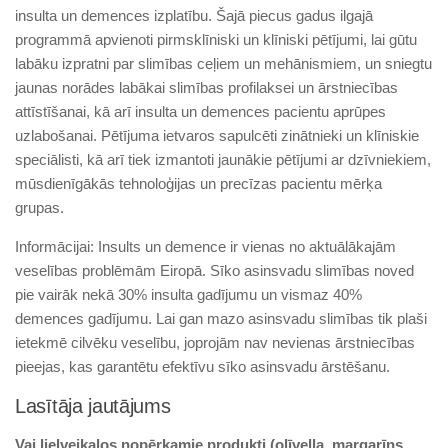
insulta un demences izplatību. Šajā piecus gadus ilgajā
programmā apvienoti pirmsklīniski un klīniski pētījumi, lai gūtu
labāku izpratni par slimības ceļiem un mehānismiem, un sniegtu
jaunas norādes labākai slimības profilaksei un ārstniecības
attīstīšanai, kā arī insulta un demences pacientu aprūpes
uzlabošanai. Pētījuma ietvaros sapulcēti zinātnieki un klīniskie
speciālisti, kā arī tiek izmantoti jaunākie pētījumi ar dzīvniekiem,
mūsdienīgākās tehnoloģijas un precīzas pacientu mērķa
grupas.
Informācijai: Insults un demence ir vienas no aktuālākajām
veselības problēmām Eiropā. Sīko asinsvadu slimības noved
pie vairāk nekā 30% insulta gadījumu un vismaz 40%
demences gadījumu. Lai gan mazo asinsvadu slimības tik plaši
ietekmē cilvēku veselību, joprojām nav nevienas ārstniecības
pieejas, kas garantētu efektīvu sīko asinsvadu ārstēšanu.
Lasītāja jautājums
Vai lielveikalos nopērkamie produkti (olīveļļa, margarīns,