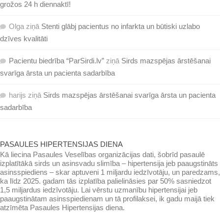
grožos 24 h diennaktī!
Olga
ziņā
Stenti glābj pacientus no infarkta un būtiski uzlabo
dzīves kvalitāti
Pacientu biedrība “ParSirdi.lv”
ziņā
Sirds mazspējas ārstēšanai
svarīga ārsta un pacienta sadarbība
harijs
ziņā
Sirds mazspējas ārstēšanai svarīga ārsta un pacienta
sadarbība
PASAULES HIPERTENSIJAS DIENA
Kā liecina Pasaules Veselības organizācijas dati, šobrīd pasaulē
izplatītākā sirds un asinsvadu slimība – hipertensija jeb paaugstināts
asinsspiediens – skar aptuveni 1 miljardu iedzīvotāju, un paredzams,
ka līdz 2025. gadam tās izplatība palielināsies par 50% sasniedzot
1,5 miljardus iedzīvotāju. Lai vērstu uzmanību hipertensijai jeb
paaugstinātam asinsspiedienam un tā profilaksei, ik gadu maijā tiek
atzīmēta Pasaules Hipertensijas diena.