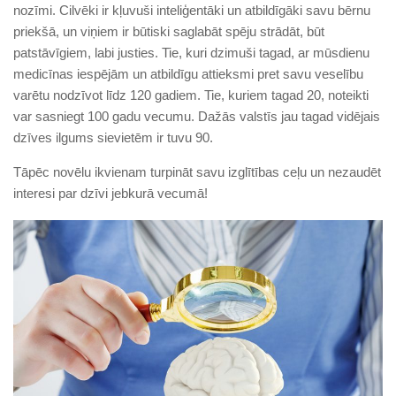
nozīmi. Cilvēki ir kļuvuši inteliģentāki un atbildīgāki savu bērnu
priekšā, un viņiem ir būtiski saglabāt spēju strādāt, būt
patstāvīgiem, labi justies. Tie, kuri dzimuši tagad, ar mūsdienu
medicīnas iespējām un atbildīgu attieksmi pret savu veselību
varētu nodzīvot līdz 120 gadiem. Tie, kuriem tagad 20, noteikti
var sasniegt 100 gadu vecumu. Dažās valstīs jau tagad vidējais
dzīves ilgums sievietēm ir tuvu 90.
Tāpēc novēlu ikvienam turpināt savu izglītības ceļu un nezaudēt
interesi par dzīvi jebkurā vecumā!