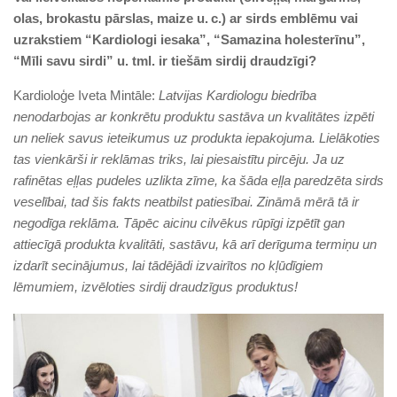
olas, brokastu pārslas, maize u. c.) ar sirds emblēmu vai
uzrakstiem “Kardiologi iesaka”, “Samazina holesterīnu”,
“Mīli savu sirdi” u. tml. ir tiešām sirdij draudzīgi?
Kardioloģe Iveta Mintāle:
Latvijas Kardiologu biedrība
nenodarbojas ar konkrētu produktu sastāva un kvalitātes izpēti
un neliek savus ieteikumus uz produkta iepakojuma. Lielākoties
tas vienkārši ir reklāmas triks, lai piesaistītu pircēju. Ja uz
rafinētas eļļas pudeles uzlikta zīme, ka šāda eļļa paredzēta sirds
veselībai, tad šis fakts neatbilst patiesībai. Zināmā mērā tā ir
negodīga reklāma. Tāpēc aicinu cilvēkus rūpīgi izpētīt gan
attiecīgā produkta kvalitāti, sastāvu, kā arī derīguma termiņu un
izdarīt secinājumus, lai tādējādi izvairītos no kļūdīgiem
lēmumiem, izvēloties sirdij draudzīgus produktus!