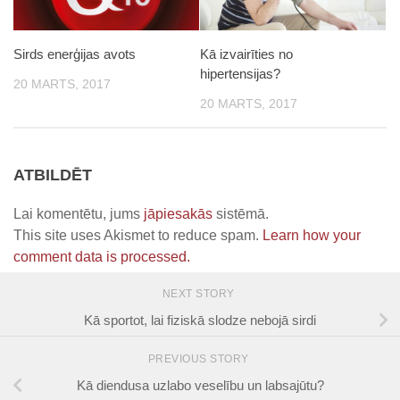
Sirds enerģijas avots
Kā izvairīties no
hipertensijas?
20 MARTS, 2017
20 MARTS, 2017
ATBILDĒT
Lai komentētu, jums
jāpiesakās
sistēmā.
This site uses Akismet to reduce spam.
Learn how your
comment data is processed.
NEXT STORY
Kā sportot, lai fiziskā slodze nebojā sirdi
PREVIOUS STORY
Kā diendusa uzlabo veselību un labsajūtu?