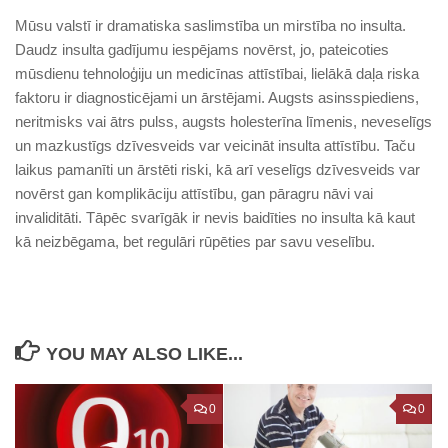
Mūsu valstī ir dramatiska saslimstība un mirstība no insulta.
Daudz insulta gadījumu iespējams novērst, jo, pateicoties
mūsdienu tehnoloģiju un medicīnas attīstībai, lielākā daļa riska
faktoru ir diagnosticējami un ārstējami. Augsts asinsspiediens,
neritmisks vai ātrs pulss, augsts holesterīna līmenis, neveselīgs
un mazkustīgs dzīvesveids var veicināt insulta attīstību. Taču
laikus pamanīti un ārstēti riski, kā arī veselīgs dzīvesveids var
novērst gan komplikāciju attīstību, gan pāragru nāvi vai
invaliditāti. Tāpēc svarīgāk ir nevis baidīties no insulta kā kaut
kā neizbēgama, bet regulāri rūpēties par savu veselību.
YOU MAY ALSO LIKE...
0
0