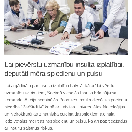
Lai pievērstu uzmanību insulta izplatībai,
deputāti mēra spiedienu un pulsu
Lai atgādinātu par insulta izplatību Latvijā, kā arī lai vērstu
uzmanību uz riskiem, Saeimā viesojās Insulta brīdinājuma
komanda. Akcija norisinājās Pasaules Insulta dienā, un pacientu
biedrība “ParSirdi.lv” kopā ar Latvijas Universitātes Neiroloģijas
un Neiroķirurģijas zinātniskā pulciņa dalībniekiem aicināja
iedzīvotājus mērīt asinsspiedienu un pulsu, kā arī pazīt dažādus
ar insultu saistītus riskus.