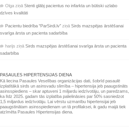
Olga
ziņā
Stenti glābj pacientus no infarkta un būtiski uzlabo
dzīves kvalitāti
Pacientu biedrība “ParSirdi.lv”
ziņā
Sirds mazspējas ārstēšanai
svarīga ārsta un pacienta sadarbība
harijs
ziņā
Sirds mazspējas ārstēšanai svarīga ārsta un pacienta
sadarbība
PASAULES HIPERTENSIJAS DIENA
Kā liecina Pasaules Veselības organizācijas dati, šobrīd pasaulē
izplatītākā sirds un asinsvadu slimība – hipertensija jeb paaugstināts
asinsspiediens – skar aptuveni 1 miljardu iedzīvotāju, un paredzams,
ka līdz 2025. gadam tās izplatība palielināsies par 50% sasniedzot
1,5 miljardus iedzīvotāju. Lai vērstu uzmanību hipertensijai jeb
paaugstinātam asinsspiedienam un tā profilaksei, ik gadu maijā tiek
atzīmēta Pasaules Hipertensijas diena.