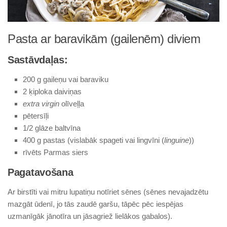
Pasta ar baravikām (gailenēm) diviem
Sastāvdaļas:
200 g gaileņu vai baraviku
2 ķiploka daiviņas
extra virgin
olīveļļa
pētersīļi
1/2 glāze baltvīna
400 g pastas (vislabāk spageti vai lingvīni (
linguine
))
rīvēts Parmas siers
Pagatavošana
Ar birstīti vai mitru lupatiņu notīriet sēnes (sēnes nevajadzētu
mazgāt ūdenī, jo tās zaudē garšu, tāpēc pēc iespējas
uzmanīgāk jānotīra un jāsagriež lielākos gabalos).