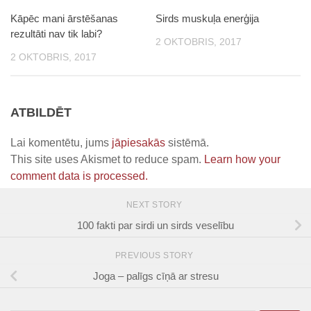
Kāpēc mani ārstēšanas
Sirds muskuļa enerģija
rezultāti nav tik labi?
2 OKTOBRIS, 2017
2 OKTOBRIS, 2017
ATBILDĒT
Lai komentētu, jums
jāpiesakās
sistēmā.
This site uses Akismet to reduce spam.
Learn how your
comment data is processed.
NEXT STORY
100 fakti par sirdi un sirds veselību
PREVIOUS STORY
Joga – palīgs cīņā ar stresu