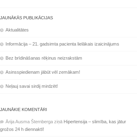
JAUNĀKĀS PUBLIKĀCIJAS
Aktualitātes
Informācija – 21. gadsimta pacienta lielākais izaicinājums
Bez brīdināšanas rēķinus neizrakstām
Asinsspiedienam jābūt vēl zemākam!
Neļauj savai sirdij mirdzēt!
JAUNĀKIE KOMENTĀRI
Ārija Ausma Šternberga
ziņā
Hipertensija – slimība, kas jātur
grožos 24 h diennaktī!