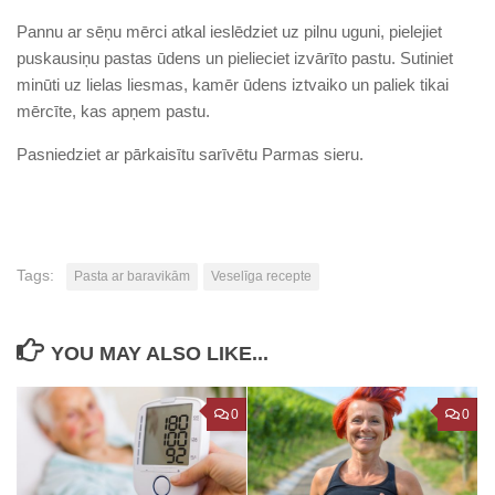
Pannu ar sēņu mērci atkal ieslēdziet uz pilnu uguni, pielejiet
puskausiņu pastas ūdens un pielieciet izvārīto pastu. Sutiniet
minūti uz lielas liesmas, kamēr ūdens iztvaiko un paliek tikai
mērcīte, kas apņem pastu.
Pasniedziet ar pārkaisītu sarīvētu Parmas sieru.
Tags:
Pasta ar baravikām
Veselīga recepte
YOU MAY ALSO LIKE...
0
0