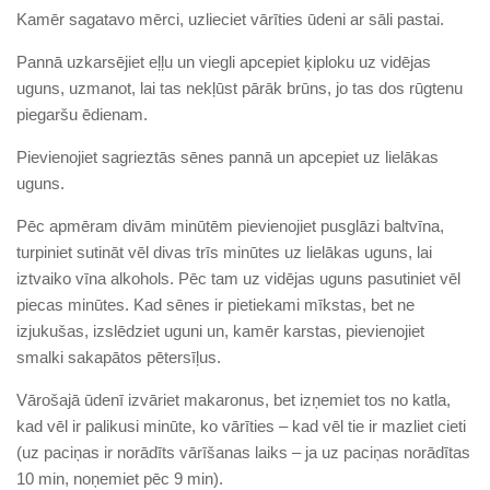
Kamēr sagatavo mērci, uzlieciet vārīties ūdeni ar sāli pastai.
Pannā uzkarsējiet eļļu un viegli apcepiet ķiploku uz vidējas
uguns, uzmanot, lai tas nekļūst pārāk brūns, jo tas dos rūgtenu
piegaršu ēdienam.
Pievienojiet sagrieztās sēnes pannā un apcepiet uz lielākas
uguns.
Pēc apmēram divām minūtēm pievienojiet pusglāzi baltvīna,
turpiniet sutināt vēl divas trīs minūtes uz lielākas uguns, lai
iztvaiko vīna alkohols. Pēc tam uz vidējas uguns pasutiniet vēl
piecas minūtes. Kad sēnes ir pietiekami mīkstas, bet ne
izjukušas, izslēdziet uguni un, kamēr karstas, pievienojiet
smalki sakapātos pētersīļus.
Vārošajā ūdenī izvāriet makaronus, bet izņemiet tos no katla,
kad vēl ir palikusi minūte, ko vārīties – kad vēl tie ir mazliet cieti
(uz paciņas ir norādīts vārīšanas laiks – ja uz paciņas norādītas
10 min, noņemiet pēc 9 min).