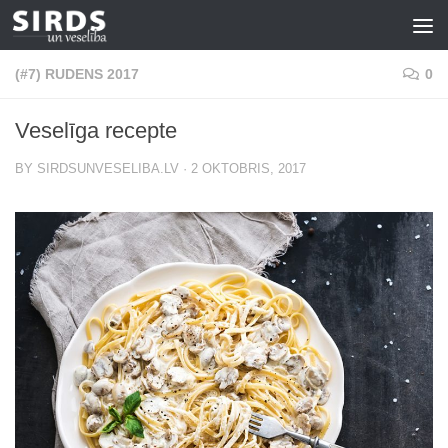
Skip to content
(#7) RUDENS 2017
0
Veselīga recepte
BY
SIRDSUNVESELIBA.LV
·
2 OKTOBRIS, 2017