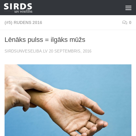
Skip to content
(#5) RUDENS 2016
0
Lēnāks pulss = ilgāks mūžs
SIRDSUNVESELIBA.LV
20 SEPTEMBRIS, 2016