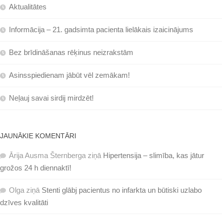
Aktualitātes
Informācija – 21. gadsimta pacienta lielākais izaicinājums
Bez brīdināšanas rēķinus neizrakstām
Asinsspiedienam jābūt vēl zemākam!
Neļauj savai sirdij mirdzēt!
JAUNĀKIE KOMENTĀRI
Ārija Ausma Šternberga
ziņā
Hipertensija – slimība, kas jātur
grožos 24 h diennaktī!
Olga
ziņā
Stenti glābj pacientus no infarkta un būtiski uzlabo
dzīves kvalitāti