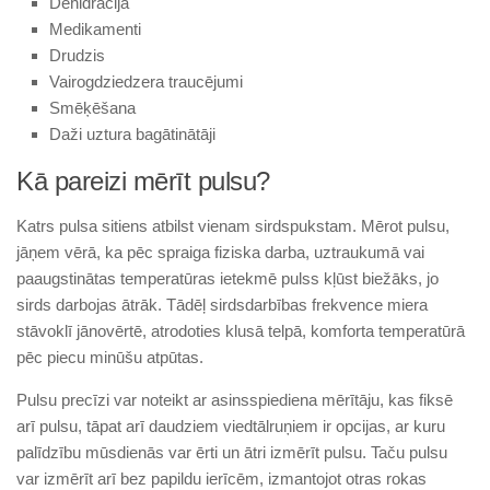
Dehidrācija
Medikamenti
Drudzis
Vairogdziedzera traucējumi
Smēķēšana
Daži uztura bagātinātāji
Kā pareizi mērīt pulsu?
Katrs pulsa sitiens atbilst vienam sirdspukstam. Mērot pulsu,
jāņem vērā, ka pēc spraiga fiziska darba, uztraukumā vai
paaugstinātas temperatūras ietekmē pulss kļūst biežāks, jo
sirds darbojas ātrāk. Tādēļ sirdsdarbības frekvence miera
stāvoklī jānovērtē, atrodoties klusā telpā, komforta temperatūrā
pēc piecu minūšu atpūtas.
Pulsu precīzi var noteikt ar asinsspiediena mērītāju, kas fiksē
arī pulsu, tāpat arī daudziem viedtālruņiem ir opcijas, ar kuru
palīdzību mūsdienās var ērti un ātri izmērīt pulsu. Taču pulsu
var izmērīt arī bez papildu ierīcēm, izmantojot otras rokas