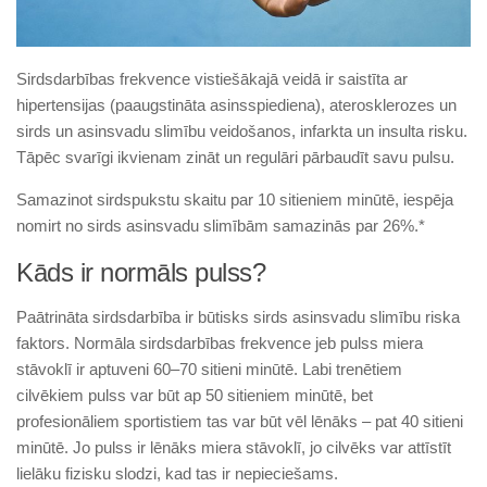
Sirdsdarbības frekvence vistiešākajā veidā ir saistīta ar
hipertensijas (paaugstināta asinsspiediena), aterosklerozes un
sirds un asinsvadu slimību veidošanos, infarkta un insulta risku.
Tāpēc svarīgi ikvienam zināt un regulāri pārbaudīt savu pulsu.
Samazinot sirdspukstu skaitu par 10 sitieniem minūtē, iespēja
nomirt no sirds asinsvadu slimībām samazinās par 26%.*
Kāds ir normāls pulss?
Paātrināta sirdsdarbība ir būtisks sirds asinsvadu slimību riska
faktors. Normāla sirdsdarbības frekvence jeb pulss miera
stāvoklī ir aptuveni 60–70 sitieni minūtē. Labi trenētiem
cilvēkiem pulss var būt ap 50 sitieniem minūtē, bet
profesionāliem sportistiem tas var būt vēl lēnāks – pat 40 sitieni
minūtē. Jo pulss ir lēnāks miera stāvoklī, jo cilvēks var attīstīt
lielāku fizisku slodzi, kad tas ir nepieciešams.