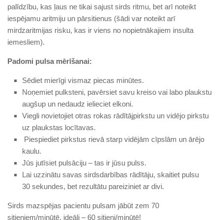
palīdzību, kas ļaus ne tikai sajust sirds ritmu, bet arī noteikt
iespējamu aritmiju un pārsitienus (šādi var noteikt arī
mirdzaritmijas risku, kas ir viens no nopietnākajiem insulta
iemesliem).
Padomi pulsa mērīšanai:
Sēdiet mierīgi vismaz piecas minūtes.
Noņemiet pulksteni, pavērsiet savu kreiso vai labo plaukstu
augšup un nedaudz ielieciet elkoni.
Viegli novietojiet otras rokas rādītājpirkstu un vidējo pirkstu
uz plaukstas locītavas.
Piespiediet pirkstus rievā starp vidējām cīpslām un ārējo
kaulu.
Jūs jutīsiet pulsāciju – tas ir jūsu pulss.
Lai uzzinātu savas sirdsdarbības rādītāju, skaitiet pulsu
30 sekundes, bet rezultātu pareiziniet ar divi.
Sirds mazspējas pacientu pulsam jābūt zem 70
sitieniem/minūtē, ideāli – 60 sitieni/minūtē!