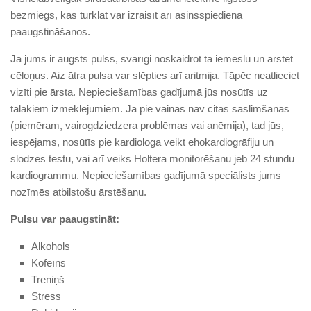
bezmiegs, kas turklāt var izraisīt arī asinsspiediena
paaugstināšanos.
Ja jums ir augsts pulss, svarīgi noskaidrot tā iemeslu un ārstēt
cēloņus. Aiz ātra pulsa var slēpties arī aritmija. Tāpēc neatlieciet
vizīti pie ārsta. Nepieciešamības gadījumā jūs nosūtīs uz
tālākiem izmeklējumiem. Ja pie vainas nav citas saslimšanas
(piemēram, vairogdziedzera problēmas vai anēmija), tad jūs,
iespējams, nosūtīs pie kardiologa veikt ehokardiogrāfiju un
slodzes testu, vai arī veiks Holtera monitorēšanu jeb 24 stundu
kardiogrammu. Nepieciešamības gadījumā speciālists jums
nozīmēs atbilstošu ārstēšanu.
Pulsu var paaugstināt:
Alkohols
Kofeīns
Treniņš
Stress