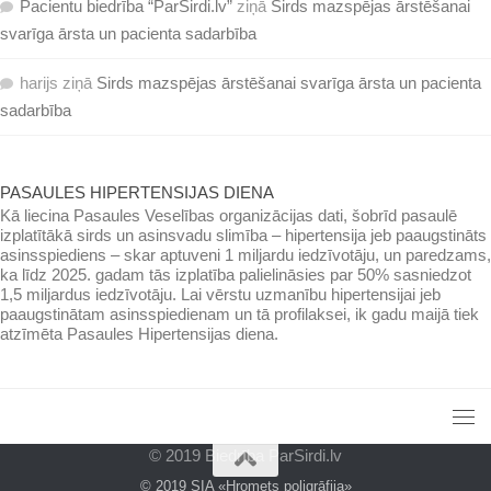
Pacientu biedrība “ParSirdi.lv”
ziņā
Sirds mazspējas ārstēšanai
svarīga ārsta un pacienta sadarbība
harijs
ziņā
Sirds mazspējas ārstēšanai svarīga ārsta un pacienta
sadarbība
PASAULES HIPERTENSIJAS DIENA
Kā liecina Pasaules Veselības organizācijas dati, šobrīd pasaulē
izplatītākā sirds un asinsvadu slimība – hipertensija jeb paaugstināts
asinsspiediens – skar aptuveni 1 miljardu iedzīvotāju, un paredzams,
ka līdz 2025. gadam tās izplatība palielināsies par 50% sasniedzot
1,5 miljardus iedzīvotāju. Lai vērstu uzmanību hipertensijai jeb
paaugstinātam asinsspiedienam un tā profilaksei, ik gadu maijā tiek
atzīmēta Pasaules Hipertensijas diena.
© 2019 Biedrība ParSirdi.lv
© 2019 SIA «Hromets poligrāfija»