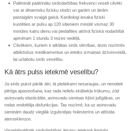
Palēnināt paātrinātu sirdsdarbības frekvenci veseli cilvēki
var ar dinamisku fizisku slodzi un garām un ātrām
pastaigām svaigā gaisā. Kardiologi iesaka fiziski
kustēties ar pulsu ap 120 sitieniem minūtē vismaz 30
minūtes katru dienu vai piedalīties aktīvā fiziskā nodarbībā
apmēram 1 stundu 3 reizes nedēļā.
Cilvēkiem, kuriem ir atklātas sirds slimības, ārsts nozīmēs
atbilstošus medikamentus un ieteiks izmaiņas dzīvesveidā,
lai uzlabotu sirds veselību.
Kā ātrs pulss ietekmē veselību?
Ja sirds pukst pārāk ātri, tā pietiekami nesaraujas, un nenotiek
pilnīga ap­asiņošana, kas rada nelielu skābekļa trūkumu, zūd
asinsvadu elasticitāte, asinsvadu sieniņas kļūst jutīgākas, un
rodas endotēlija disfunkcijas. Tas nozīmē, ka uz asinsvadu
sieniņām daudz vieglāk izgulsnējas holesterīns un attīstās
ateroskleroze.
Visnelabvēlīgāk sirdsdarbības ātrumu ietekmē ilgstošs