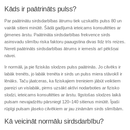
Kāds ir paātrināts pulss?
Par paātrinātu sirdsdarbības ātrumu tiek uzskatīts pulss 80 un
vairāk sitieni minūtē. Šādā gadījumā ieteicams konsultēties ar
ģimenes ārstu. Paātrināta sirdsdarbības frekvence sirds
asinsvadu slimību riska faktoru paaugstina divas līdz trīs reizes.
Nereti paātrināts sirdsdarbības ātrums ir iemesls arī pēkšņai
nāvei.
Ir normāli, ja pie fiziskās slodzes pulss paātrinās. Jo cilvēks ir
labāk trenēts, jo labāk trenēta ir sirds un pulss miera stāvoklī ir
lēnāks. Taču jāatceras, ka fiziskajiem treniņiem jābūt veiktiem
pareizi un vislabāk, pirms uzsākt aktīvi nodarboties ar fizisko
slodzi, ieteicams konsultēties ar ārstu. Ilgstošas slodzes laikā
pulsam nevajadzētu pārsniegt 120–140 sitienus minūtē. Īpaši
rūpīgi pulsam jāseko cilvēkiem ar jau zināmām sirds slimībām.
Kā veicināt normālu sirdsdarbību?