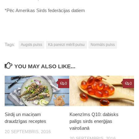
*Pēc Amerikas Sirds federācijas datiem
Tags:
Augsts pulss
Kā pareizi mērīt pulsu
Normāls pulss
YOU MAY ALSO LIKE...
0
0
Sirdij un maciņam
Koenzīms Q10: dabisks
draudzīgas receptes
palīgs sirds enerģijas
vairošanā
20 SEPTEMBRIS, 2016
20 SEPTEMBRIS, 2016