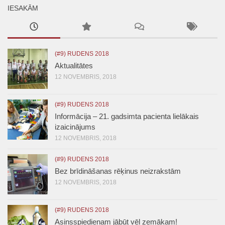
IESAKĀM
(#9) RUDENS 2018
Aktualitātes
12 NOVEMBRIS, 2018
(#9) RUDENS 2018
Informācija – 21. gadsimta pacienta lielākais
izaicinājums
12 NOVEMBRIS, 2018
(#9) RUDENS 2018
Bez brīdināšanas rēķinus neizrakstām
12 NOVEMBRIS, 2018
(#9) RUDENS 2018
Asinsspiedienam jābūt vēl zemākam!