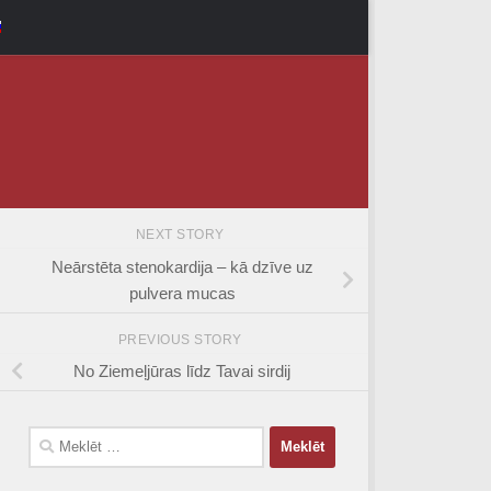
NEXT STORY
Neārstēta stenokardija – kā dzīve uz
pulvera mucas
PREVIOUS STORY
No Ziemeļjūras līdz Tavai sirdij
Meklēt: