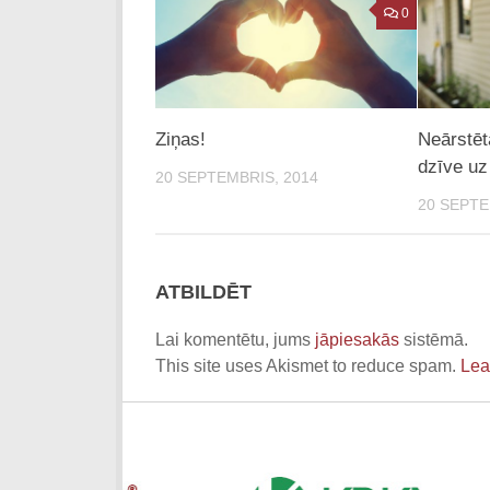
0
Ziņas!
Neārstēt
dzīve uz
20 SEPTEMBRIS, 2014
20 SEPTE
ATBILDĒT
Lai komentētu, jums
jāpiesakās
sistēmā.
This site uses Akismet to reduce spam.
Lea