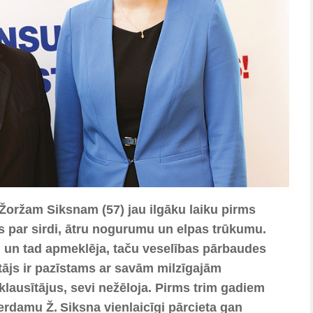
Žoržam Siksnam (57) jau ilgāku laiku pirms
s par sirdi, ātru nogurumu un elpas trūkumu.
d un tad apmeklēja, taču veselības pārbaudes
tājs ir pazīstams ar savām milzīgajām
klausītājus, sevi nežēloja. Pirms trim gadiem
rdamu Ž. Siksna vienlaicīgi pārcieta gan