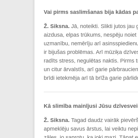
Vai pirms saslimšanas bija kādas pa
Ž. Siksna.
Jā, noteikti. Slikti jutos j
aizdusa, elpas trūkums, nespēju noiet 
uzmanību, nemērīju arī asinsspiedienu,
ir bijušas problēmas. Arī mūziķa dzīv
radīts stress, negulētas naktis. Pirms 
un citur ārvalstīs, arī garie pārbrauci
brīdi ietekmēja arī tā brīža garie pārli
Kā slimība mainījusi Jūsu dzīves­­ve
Ž. Siksna.
Tagad daudz vairāk pievērš
apmeklēju savus ārstus, lai veiktu nep
zāles, jo saprotu, ka joki mazi. Tāpa