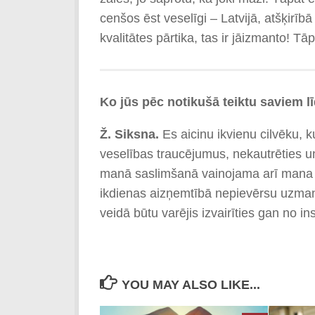
cenšos ēst veselīgi – Latvijā, atšķirī
kvalitātes pārtika, tas ir jāizmanto! Tā
Ko jūs pēc notikušā teiktu saviem l
Ž. Siksna.
Es aicinu ikvienu cilvēku, k
veselības traucējumus, nekautrēties un
manā saslimšanā vainojama arī mana vi
ikdienas aizņemtībā nepievērsu uzman
veidā būtu varējis izvairīties gan no ins
YOU MAY ALSO LIKE...