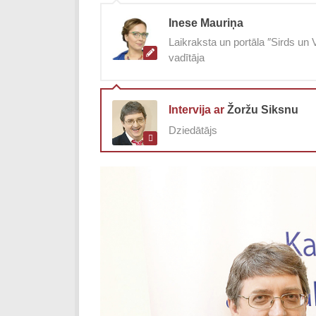
Inese Mauriņa
Laikraksta un portāla ″Sirds un V
vadītāja
Intervija ar
Žoržu Siksnu
Dziedātājs