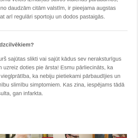
bā no daudzām citām valstīm, ir pieejama augstas
pat arī regulāri sportoju un dodos pastaigās.
īdzcilvēkiem?
urš sajūtas slikti vai sajūt kādus sev neraksturīgus
 uzreiz doties pie ārsta! Esmu pārliecināts, ka
eglprātība, ka nebiju pietiekami pārbaudījies un
ību slimību simptomiem. Kas zina, iespējams tādā
ulta, gan infarkta.