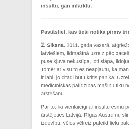
insultu, gan infarktu.
Pastāstiet, kas tieši notika pirms t
Ž. Siksna.
2011. gada vasarā, atgrie
latviešiem, lidmašīnā uzreiz pēc pacelš
puse kļuva nekustīga, ļoti slāpa, lidoj
Tomēr ar visu to es neapjautu, ka mani 
ir labi, jo citādi būtu kritis panikā.
medicīniskās palīdzības mašīnu tiku n
ārstēšanu.
Par to, ka vienlaicīgi ar insultu esmu pā
ārstējoties Latvijā, Rīgas Austrumu slim
izdevību, vēlos vēlreiz pateikt lielu p