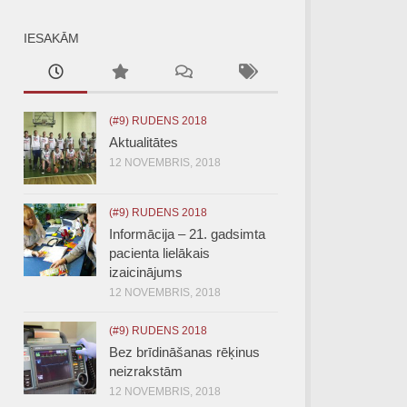
IESAKĀM
(#9) RUDENS 2018
Aktualitātes
12 NOVEMBRIS, 2018
(#9) RUDENS 2018
Informācija – 21. gadsimta
pacienta lielākais
izaicinājums
12 NOVEMBRIS, 2018
(#9) RUDENS 2018
Bez brīdināšanas rēķinus
neizrakstām
12 NOVEMBRIS, 2018