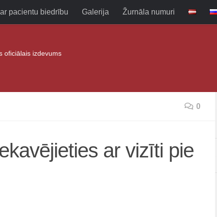
ar pacientu biedrību
Galerija
Žurnāla numuri
as oficiālais izdevums
0
avējieties ar vizīti pie