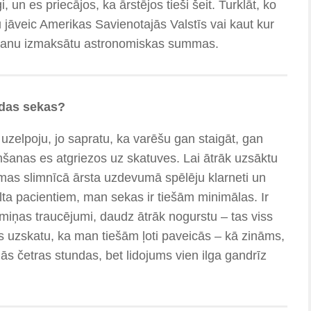
, un es priecājos, ka ārstējos tieši šeit. Turklāt, ko
u jāveic Amerikas Savienotajās Valstīs vai kaut kur
ināšanu izmaksātu astronomiskas summas.
ādas sekas?
uzelpoju, jo sapratu, ka varēšu gan staigāt, gan
šanas es atgriezos uz skatuves. Lai ātrāk uzsāktu
as slimnīcā ārsta uzdevumā spēlēju klarneti un
ulta pacientiem, man sekas ir tiešām minimālas. Ir
tmiņas traucējumi, daudz ātrāk nogurstu – tas viss
 uzskatu, ka man tiešām ļoti paveicās – kā zināms,
mās četras stundas, bet lidojums vien ilga gandrīz