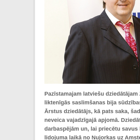
Pazīstamajam latviešu dziedātājam 
liktenīgās saslimšanas bija sūdzība
Ārstus dziedātājs, kā pats saka, ša
neveica vajadzīgajā apjomā. Dziedā
darbaspējām un, lai priecētu savus 
lidojuma laikā no Ņujorkas uz Amste