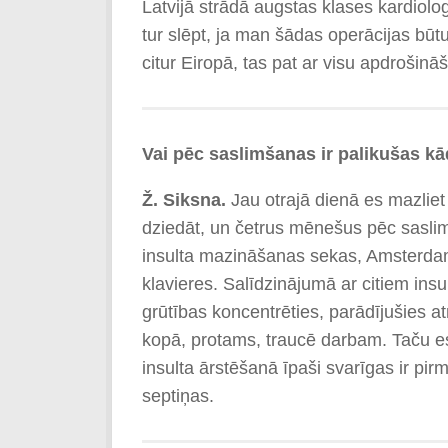
Latvijā strādā augstas klases kardiologi
tur slēpt, ja man šādas operācijas būt
citur Eiropā, tas pat ar visu apdroš
Vai pēc saslimšanas ir palikušas k
Ž. Siksna.
Jau otrajā dienā es mazliet 
dziedāt, un četrus mēnešus pēc saslim
insulta mazināšanas sekas, Amsterdam
klavieres. Salīdzinājumā ar citiem ins
grūtības koncentrēties, parādījušies a
kopā, protams, traucē darbam. Taču es
insulta ārstēšanā īpaši svarīgas ir pir
septiņas.