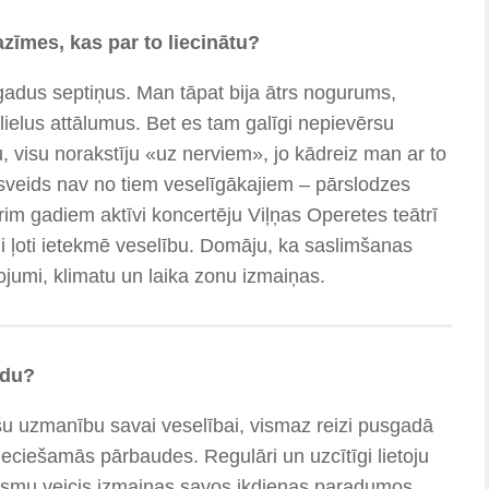
zīmes, kas par to liecinātu?
au gadus septiņus. Man tāpat bija ātrs nogurums,
lielus attālumus. Bet es tam galīgi nepievērsu
 visu norakstīju «uz nerviem», jo kādreiz man ar to
esveids nav no tiem veselīgākajiem – pārslodzes
trim gadiem aktīvi koncertēju Viļņas Operetes teātrī
eni ļoti ietekmē veselību. Domāju, ka saslimšanas
dojumi, klimatu un laika zonu izmaiņas.
idu?
u uzmanību savai veselībai, vismaz reizi pusgadā
ieciešamās pārbaudes. Regulāri un uzcītīgi lietoju
t esmu veicis izmaiņas savos ikdienas paradumos,