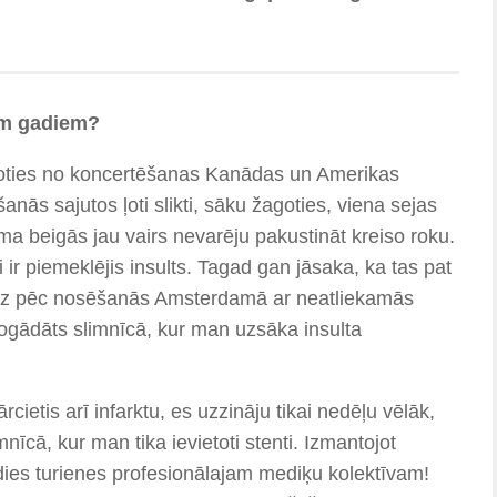
rim gadiem?
žoties no koncertēšanas Kanādas un Amerikas
anās sajutos ļoti slikti, sāku žagoties, viena sejas
uma beigās jau vairs nevarēju pakustināt kreiso roku.
ir piemeklējis insults. Tagad gan jāsaka, ka tas pat
 Uzreiz pēc nosēšanās Amsterdamā ar neatliekamās
ogādāts slimnīcā, kur man uzsāka insulta
rcietis arī infarktu, es uzzināju tikai nedēļu vēlāk,
nīcā, kur man tika ievietoti stenti. Izmantojot
aldies turienes profesionālajam mediķu kolektīvam!