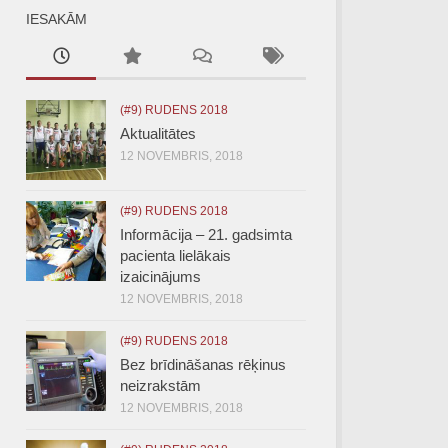
IESAKĀM
(#9) RUDENS 2018
Aktualitātes
12 NOVEMBRIS, 2018
(#9) RUDENS 2018
Informācija – 21. gadsimta
pacienta lielākais
izaicinājums
12 NOVEMBRIS, 2018
(#9) RUDENS 2018
Bez brīdināšanas rēķinus
neizrakstām
12 NOVEMBRIS, 2018