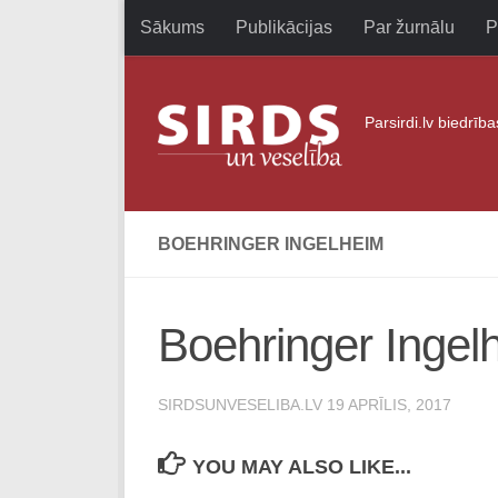
Sākums
Publikācijas
Par žurnālu
P
Skip to content
Parsirdi.lv biedrīb
BOEHRINGER INGELHEIM
Boehringer Ingel
SIRDSUNVESELIBA.LV
19 APRĪLIS, 2017
YOU MAY ALSO LIKE...