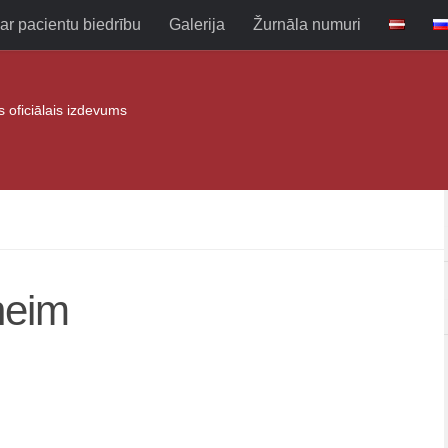
ar pacientu biedrību
Galerija
Žurnāla numuri
as oficiālais izdevums
heim