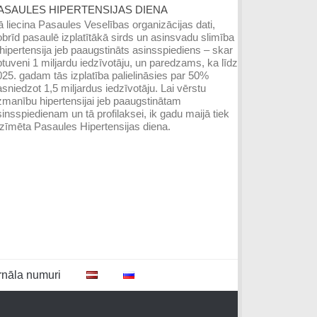
ASAULES HIPERTENSIJAS DIENA
 liecina Pasaules Veselības organizācijas dati,
brīd pasaulē izplatītākā sirds un asinsvadu slimība
hipertensija jeb paaugstināts asinsspiediens – skar
tuveni 1 miljardu iedzīvotāju, un paredzams, ka līdz
25. gadam tās izplatība palielināsies par 50%
sniedzot 1,5 miljardus iedzīvotāju. Lai vērstu
manību hipertensijai jeb paaugstinātam
insspiedienam un tā profilaksei, ik gadu maijā tiek
zīmēta Pasaules Hipertensijas diena.
rnāla numuri