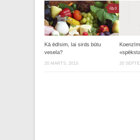
0
Kā ēdīsim, lai sirds būtu
Koenzīms
vesela?
«spēksta
20 MARTS, 2015
20 SEPTE