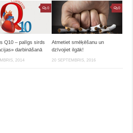
0
0
 Q10 – palīgs sirds
Atmetiet smēķēšanu un
cijas» darbināšanā
dzīvojiet ilgāk!
MBRIS, 2014
20 SEPTEMBRIS, 2016