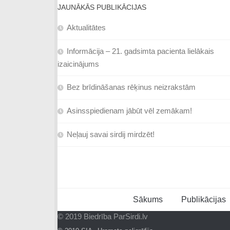
JAUNĀKĀS PUBLIKĀCIJAS
Aktualitātes
Informācija – 21. gadsimta pacienta lielākais
izaicinājums
Bez brīdināšanas rēķinus neizrakstām
Asinsspiedienam jābūt vēl zemākam!
Neļauj savai sirdij mirdzēt!
Sākums
Publikācijas
© 2019 Biedrība ParSirdi.lv