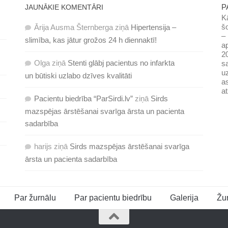
P
JAUNĀKIE KOMENTĀRI
Kā
šo
Ārija Ausma Šternberga
ziņā
Hipertensija –
– 
slimība, kas jātur grožos 24 h diennaktī!
ap
20
Olga
ziņā
Stenti glābj pacientus no infarkta
sa
uz
un būtiski uzlabo dzīves kvalitāti
as
at
Pacientu biedrība “ParSirdi.lv”
ziņā
Sirds
mazspējas ārstēšanai svarīga ārsta un pacienta
sadarbība
harijs
ziņā
Sirds mazspējas ārstēšanai svarīga
ārsta un pacienta sadarbība
Par žurnālu
Par pacientu biedrību
Galerija
Žu