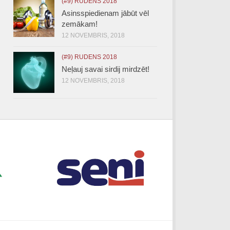
(#9) RUDENS 2018
Asinsspiedienam jābūt vēl
zemākam!
12 NOVEMBRIS, 2018
(#9) RUDENS 2018
Neļauj savai sirdij mirdzēt!
12 NOVEMBRIS, 2018