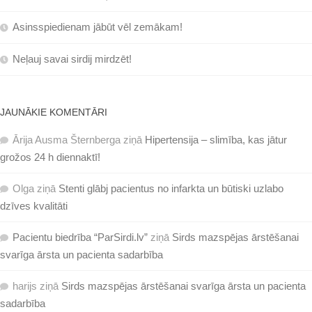
Asinsspiedienam jābūt vēl zemākam!
Neļauj savai sirdij mirdzēt!
JAUNĀKIE KOMENTĀRI
Ārija Ausma Šternberga
ziņā
Hipertensija – slimība, kas jātur
grožos 24 h diennaktī!
Olga
ziņā
Stenti glābj pacientus no infarkta un būtiski uzlabo
dzīves kvalitāti
Pacientu biedrība “ParSirdi.lv”
ziņā
Sirds mazspējas ārstēšanai
svarīga ārsta un pacienta sadarbība
harijs
ziņā
Sirds mazspējas ārstēšanai svarīga ārsta un pacienta
sadarbība