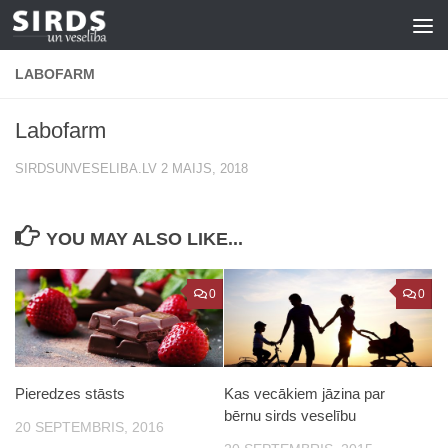
Skip to content
LABOFARM
Labofarm
SIRDSUNVESELIBA.LV
2 MAIJS, 2018
YOU MAY ALSO LIKE...
0
0
Pieredzes stāsts
Kas vecākiem jāzina par
bērnu sirds veselību
20 SEPTEMBRIS, 2016