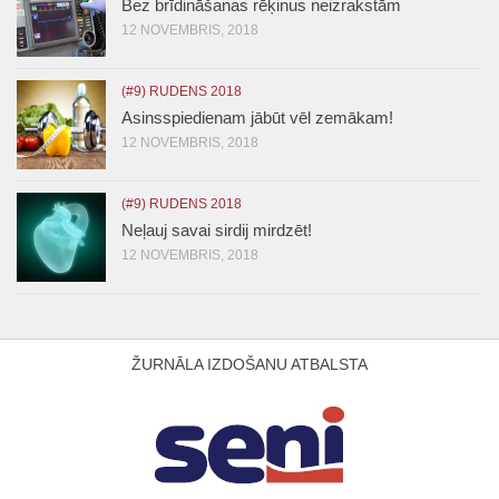
Bez brīdināšanas rēķinus neizrakstām
12 NOVEMBRIS, 2018
(#9) RUDENS 2018
Asinsspiedienam jābūt vēl zemākam!
12 NOVEMBRIS, 2018
(#9) RUDENS 2018
Neļauj savai sirdij mirdzēt!
12 NOVEMBRIS, 2018
ŽURNĀLA IZDOŠANU ATBALSTA