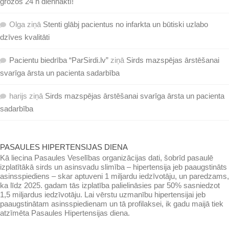
grožos 24 h diennaktī!
Olga
ziņā
Stenti glābj pacientus no infarkta un būtiski uzlabo
dzīves kvalitāti
Pacientu biedrība “ParSirdi.lv”
ziņā
Sirds mazspējas ārstēšanai
svarīga ārsta un pacienta sadarbība
harijs
ziņā
Sirds mazspējas ārstēšanai svarīga ārsta un pacienta
sadarbība
PASAULES HIPERTENSIJAS DIENA
Kā liecina Pasaules Veselības organizācijas dati, šobrīd pasaulē
izplatītākā sirds un asinsvadu slimība – hipertensija jeb paaugstināts
asinsspiediens – skar aptuveni 1 miljardu iedzīvotāju, un paredzams,
ka līdz 2025. gadam tās izplatība palielināsies par 50% sasniedzot
1,5 miljardus iedzīvotāju. Lai vērstu uzmanību hipertensijai jeb
paaugstinātam asinsspiedienam un tā profilaksei, ik gadu maijā tiek
atzīmēta Pasaules Hipertensijas diena.