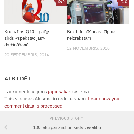
0
0
Koenzīms Q10 – palīgs
Bez brīdināšanas rēķinus
sirds «spēkstacijas»
neizrakstām
darbināšanā
12 NOVEMBRIS, 2018
20 SEPTEMBRIS, 2014
ATBILDĒT
Lai komentētu, jums
jāpiesakās
sistēmā.
This site uses Akismet to reduce spam.
Learn how your
comment data is processed.
PREVIOUS STORY
100 fakti par sirdi un sirds veselību