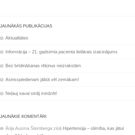
JAUNĀKĀS PUBLIKĀCIJAS
Aktualitātes
Informācija – 21. gadsimta pacienta lielākais izaicinājums
Bez brīdināšanas rēķinus neizrakstām
Asinsspiedienam jābūt vēl zemākam!
Neļauj savai sirdij mirdzēt!
JAUNĀKIE KOMENTĀRI
Ārija Ausma Šternberga
ziņā
Hipertensija – slimība, kas jātur