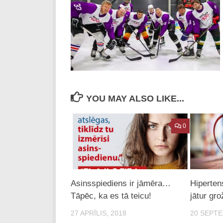
YOU MAY ALSO LIKE...
0
Asinsspiediens ir jāmēra…
Hiperten
Tāpēc, ka es tā teicu!
jātur gro
27 APRĪLIS, 2018
20 SEPTE