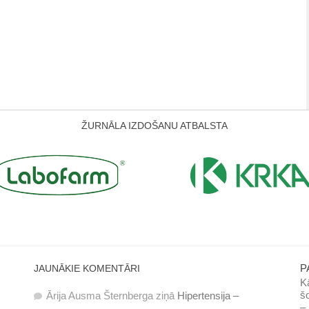
ŽURNĀLA IZDOŠANU ATBALSTA
P
JAUNĀKIE KOMENTĀRI
Kā
šo
Ārija Ausma Šternberga
ziņā
Hipertensija –
– 