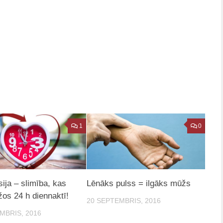
1
0
sija – slimība, kas
Lēnāks pulss = ilgāks mūžs
žos 24 h diennaktī!
20 SEPTEMBRIS, 2016
MBRIS, 2016