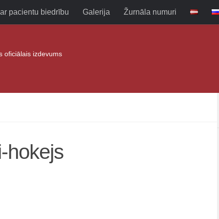
ar pacientu biedrību
Galerija
Žurnāla numuri
as oficiālais izdevums
i-hokejs