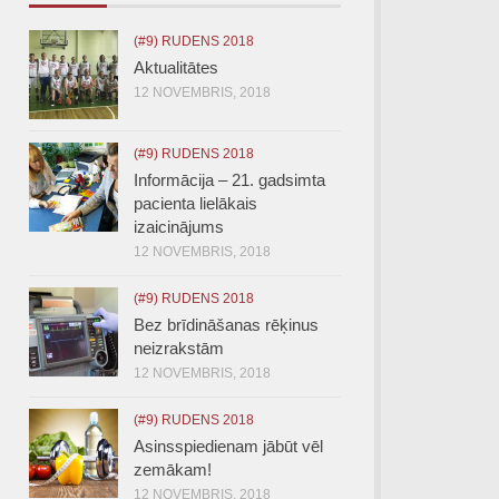
(#9) RUDENS 2018
Aktualitātes
12 NOVEMBRIS, 2018
(#9) RUDENS 2018
Informācija – 21. gadsimta
pacienta lielākais
izaicinājums
12 NOVEMBRIS, 2018
(#9) RUDENS 2018
Bez brīdināšanas rēķinus
neizrakstām
12 NOVEMBRIS, 2018
(#9) RUDENS 2018
Asinsspiedienam jābūt vēl
zemākam!
12 NOVEMBRIS, 2018