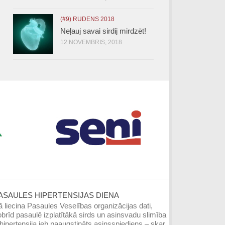
(#9) RUDENS 2018
Neļauj savai sirdij mirdzēt!
12 NOVEMBRIS, 2018
ASAULES HIPERTENSIJAS DIENA
 liecina Pasaules Veselības organizācijas dati,
brīd pasaulē izplatītākā sirds un asinsvadu slimība
hipertensija jeb paaugstināts asinsspiediens – skar