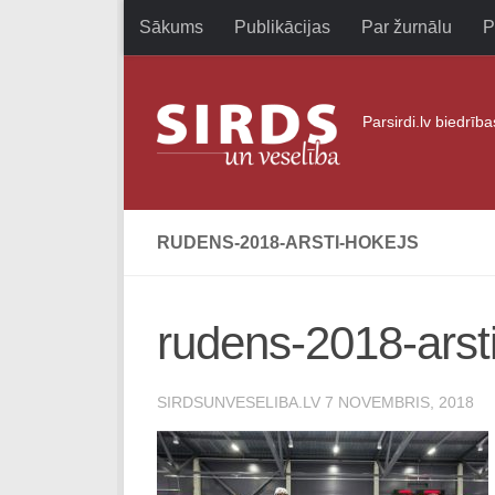
Sākums
Publikācijas
Par žurnālu
P
Skip to content
Parsirdi.lv biedrīb
RUDENS-2018-ARSTI-HOKEJS
rudens-2018-arst
SIRDSUNVESELIBA.LV
7 NOVEMBRIS, 2018