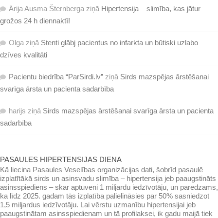
Ārija Ausma Šternberga
ziņā
Hipertensija – slimība, kas jātur
grožos 24 h diennaktī!
Olga
ziņā
Stenti glābj pacientus no infarkta un būtiski uzlabo
dzīves kvalitāti
Pacientu biedrība “ParSirdi.lv”
ziņā
Sirds mazspējas ārstēšanai
svarīga ārsta un pacienta sadarbība
harijs
ziņā
Sirds mazspējas ārstēšanai svarīga ārsta un pacienta
sadarbība
PASAULES HIPERTENSIJAS DIENA
Kā liecina Pasaules Veselības organizācijas dati, šobrīd pasaulē
izplatītākā sirds un asinsvadu slimība – hipertensija jeb paaugstināts
asinsspiediens – skar aptuveni 1 miljardu iedzīvotāju, un paredzams,
ka līdz 2025. gadam tās izplatība palielināsies par 50% sasniedzot
1,5 miljardus iedzīvotāju. Lai vērstu uzmanību hipertensijai jeb
paaugstinātam asinsspiedienam un tā profilaksei, ik gadu maijā tiek