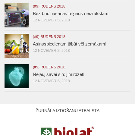
(#9) RUDENS 2018
Bez brīdināšanas rēķinus neizrakstām
12 NOVEMBRIS, 2018
(#9) RUDENS 2018
Asinsspiedienam jābūt vēl zemākam!
12 NOVEMBRIS, 2018
(#9) RUDENS 2018
Neļauj savai sirdij mirdzēt!
12 NOVEMBRIS, 2018
ŽURNĀLA IZDOŠANU ATBALSTA