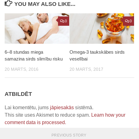
YOU MAY ALSO LIKE...
0
0
6–8 stundas miega
Omega-3 taukskābes sirds
samazina sirds slimību risku
veselībai
20 MARTS, 2016
20 MARTS, 2017
ATBILDĒT
Lai komentētu, jums
jāpiesakās
sistēmā.
This site uses Akismet to reduce spam.
Learn how your
comment data is processed.
PREVIOUS STORY