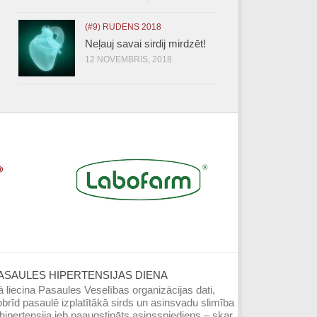
(#9) RUDENS 2018
Neļauj savai sirdij mirdzēt!
12 NOVEMBRIS, 2018
ASAULES HIPERTENSIJAS DIENA
 liecina Pasaules Veselības organizācijas dati,
brīd pasaulē izplatītākā sirds un asinsvadu slimība
hipertensija jeb paaugstināts asinsspiediens – skar