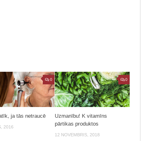
0
0
tīk, ja tās netraucē
Uzmanību! K vitamīns
pārtikas produktos
, 2016
12 NOVEMBRIS, 2018