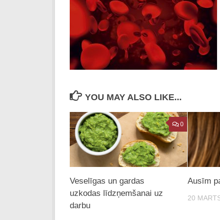
YOU MAY ALSO LIKE...
0
Veselīgas un gardas
Ausīm pa
uzkodas līdzņemšanai uz
20 MARTS
darbu