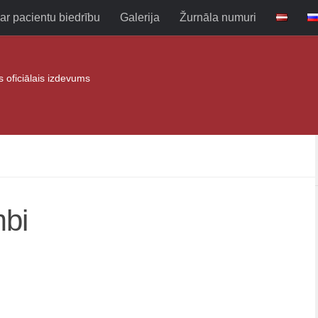
ar pacientu biedrību
Galerija
Žurnāla numuri
as oficiālais izdevums
mbi