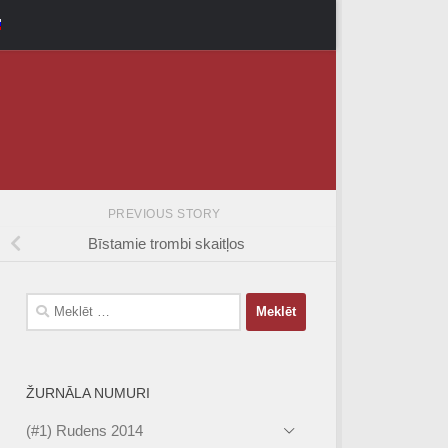
PREVIOUS STORY
Bīstamie trombi skaitļos
Meklēt:
ŽURNĀLA NUMURI
(#1) Rudens 2014