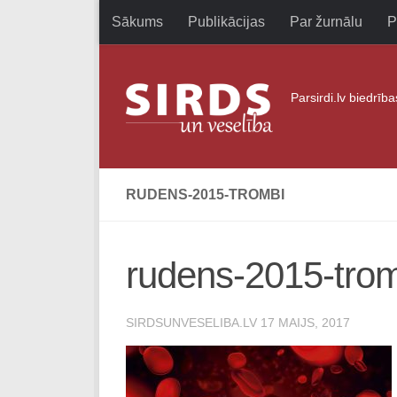
Sākums
Publikācijas
Par žurnālu
P
Skip to content
Parsirdi.lv biedrīb
RUDENS-2015-TROMBI
rudens-2015-tro
SIRDSUNVESELIBA.LV
17 MAIJS, 2017