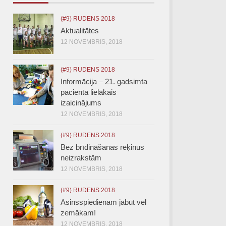
(#9) RUDENS 2018
Aktualitātes
12 NOVEMBRIS, 2018
(#9) RUDENS 2018
Informācija – 21. gadsimta
pacienta lielākais
izaicinājums
12 NOVEMBRIS, 2018
(#9) RUDENS 2018
Bez brīdināšanas rēķinus
neizrakstām
12 NOVEMBRIS, 2018
(#9) RUDENS 2018
Asinsspiedienam jābūt vēl
zemākam!
12 NOVEMBRIS, 2018