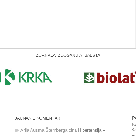
ŽURNĀLA IZDOŠANU ATBALSTA
P
JAUNĀKIE KOMENTĀRI
Kā
šo
Ārija Ausma Šternberga
ziņā
Hipertensija –
– 