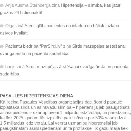
Ārija Ausma Šternberga
ziņā
Hipertensija – slimība, kas jātur
grožos 24 h diennaktī!
Olga
ziņā
Stenti glābj pacientus no infarkta un būtiski uzlabo
dzīves kvalitāti
Pacientu biedrība “ParSirdi.lv”
ziņā
Sirds mazspējas ārstēšanai
svarīga ārsta un pacienta sadarbība
harijs
ziņā
Sirds mazspējas ārstēšanai svarīga ārsta un pacienta
sadarbība
PASAULES HIPERTENSIJAS DIENA
Kā liecina Pasaules Veselības organizācijas dati, šobrīd pasaulē
izplatītākā sirds un asinsvadu slimība – hipertensija jeb paaugstināts
asinsspiediens – skar aptuveni 1 miljardu iedzīvotāju, un paredzams,
ka līdz 2025. gadam tās izplatība palielināsies par 50% sasniedzot
1,5 miljardus iedzīvotāju. Lai vērstu uzmanību hipertensijai jeb
paaugstinātam asinsspiedienam un tā profilaksei, ik gadu maijā tiek