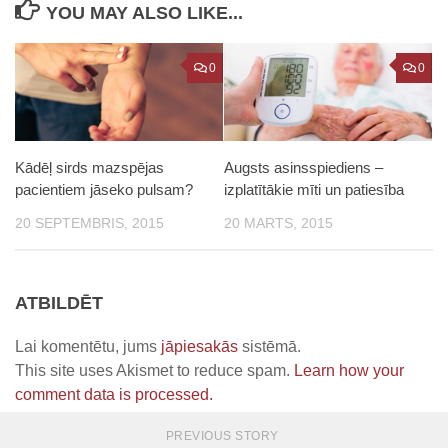
YOU MAY ALSO LIKE...
0
0
Kādēļ sirds mazspējas
Augsts asinsspiediens –
pacientiem jāseko pulsam?
izplatītākie mīti un patiesība
20 SEPTEMBRIS, 2015
20 MARTS, 2015
ATBILDĒT
Lai komentētu, jums
jāpiesakās
sistēmā.
This site uses Akismet to reduce spam.
Learn how your
comment data is processed.
PREVIOUS STORY