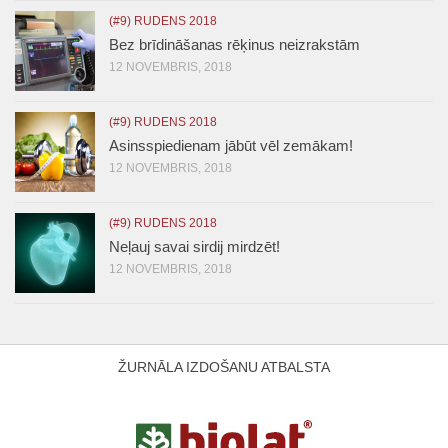
(#9) RUDENS 2018
Bez brīdināšanas rēķinus neizrakstām
12 NOVEMBRIS, 2018
(#9) RUDENS 2018
Asinsspiedienam jābūt vēl zemākam!
12 NOVEMBRIS, 2018
(#9) RUDENS 2018
Neļauj savai sirdij mirdzēt!
12 NOVEMBRIS, 2018
ŽURNĀLA IZDOŠANU ATBALSTA