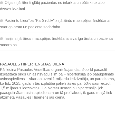
Olga
ziņā
Stenti glābj pacientus no infarkta un būtiski uzlabo
dzīves kvalitāti
Pacientu biedrība “ParSirdi.lv”
ziņā
Sirds mazspējas ārstēšanai
svarīga ārsta un pacienta sadarbība
harijs
ziņā
Sirds mazspējas ārstēšanai svarīga ārsta un pacienta
sadarbība
PASAULES HIPERTENSIJAS DIENA
Kā liecina Pasaules Veselības organizācijas dati, šobrīd pasaulē
izplatītākā sirds un asinsvadu slimība – hipertensija jeb paaugstināts
asinsspiediens – skar aptuveni 1 miljardu iedzīvotāju, un paredzams,
ka līdz 2025. gadam tās izplatība palielināsies par 50% sasniedzot
1,5 miljardus iedzīvotāju. Lai vērstu uzmanību hipertensijai jeb
paaugstinātam asinsspiedienam un tā profilaksei, ik gadu maijā tiek
atzīmēta Pasaules Hipertensijas diena.