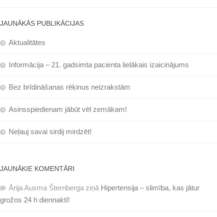
JAUNĀKĀS PUBLIKĀCIJAS
Aktualitātes
Informācija – 21. gadsimta pacienta lielākais izaicinājums
Bez brīdināšanas rēķinus neizrakstām
Asinsspiedienam jābūt vēl zemākam!
Neļauj savai sirdij mirdzēt!
JAUNĀKIE KOMENTĀRI
Ārija Ausma Šternberga
ziņā
Hipertensija – slimība, kas jātur
grožos 24 h diennaktī!