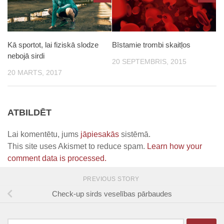
Kā sportot, lai fiziskā slodze
Bīstamie trombi skaitļos
nebojā sirdi
20 SEPTEMBRIS, 2015
20 MARTS, 2017
ATBILDĒT
Lai komentētu, jums
jāpiesakās
sistēmā.
This site uses Akismet to reduce spam.
Learn how your
comment data is processed.
PREVIOUS STORY
Check-up sirds veselības pārbaudes
Meklēt: