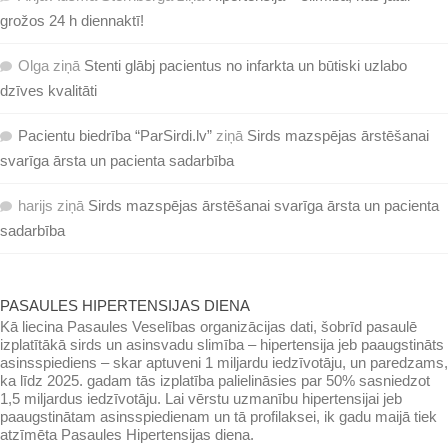
grožos 24 h diennaktī!
Olga
ziņā
Stenti glābj pacientus no infarkta un būtiski uzlabo
dzīves kvalitāti
Pacientu biedrība “ParSirdi.lv”
ziņā
Sirds mazspējas ārstēšanai
svarīga ārsta un pacienta sadarbība
harijs
ziņā
Sirds mazspējas ārstēšanai svarīga ārsta un pacienta
sadarbība
PASAULES HIPERTENSIJAS DIENA
Kā liecina Pasaules Veselības organizācijas dati, šobrīd pasaulē
izplatītākā sirds un asinsvadu slimība – hipertensija jeb paaugstināts
asinsspiediens – skar aptuveni 1 miljardu iedzīvotāju, un paredzams,
ka līdz 2025. gadam tās izplatība palielināsies par 50% sasniedzot
1,5 miljardus iedzīvotāju. Lai vērstu uzmanību hipertensijai jeb
paaugstinātam asinsspiedienam un tā profilaksei, ik gadu maijā tiek
atzīmēta Pasaules Hipertensijas diena.