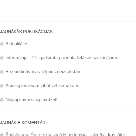
JAUNĀKĀS PUBLIKĀCIJAS
Aktualitātes
Informācija – 21. gadsimta pacienta lielākais izaicinājums
Bez brīdināšanas rēķinus neizrakstām
Asinsspiedienam jābūt vēl zemākam!
Neļauj savai sirdij mirdzēt!
JAUNĀKIE KOMENTĀRI
Ārija Ausma Šternberga
ziņā
Hipertensija – slimība, kas jātur