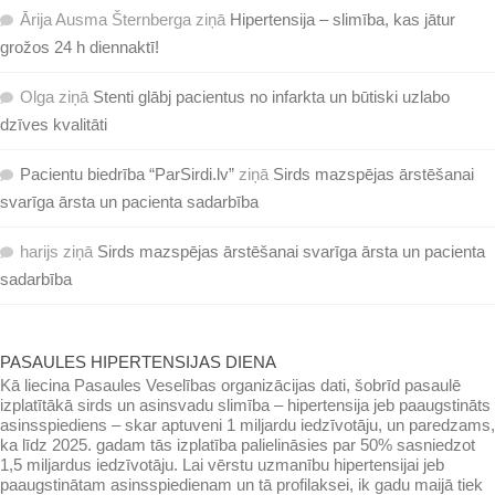
Ārija Ausma Šternberga
ziņā
Hipertensija – slimība, kas jātur
grožos 24 h diennaktī!
Olga
ziņā
Stenti glābj pacientus no infarkta un būtiski uzlabo
dzīves kvalitāti
Pacientu biedrība “ParSirdi.lv”
ziņā
Sirds mazspējas ārstēšanai
svarīga ārsta un pacienta sadarbība
harijs
ziņā
Sirds mazspējas ārstēšanai svarīga ārsta un pacienta
sadarbība
PASAULES HIPERTENSIJAS DIENA
Kā liecina Pasaules Veselības organizācijas dati, šobrīd pasaulē
izplatītākā sirds un asinsvadu slimība – hipertensija jeb paaugstināts
asinsspiediens – skar aptuveni 1 miljardu iedzīvotāju, un paredzams,
ka līdz 2025. gadam tās izplatība palielināsies par 50% sasniedzot
1,5 miljardus iedzīvotāju. Lai vērstu uzmanību hipertensijai jeb
paaugstinātam asinsspiedienam un tā profilaksei, ik gadu maijā tiek