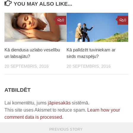
YOU MAY ALSO LIKE...
0
0
Kā diendusa uzlabo veselību
Kā palīdzēt tuviniekam ar
un labsajūtu?
sirds mazspēju?
20 SEPTEMBRIS, 2016
20 SEPTEMBRIS, 2016
ATBILDĒT
Lai komentētu, jums
jāpiesakās
sistēmā.
This site uses Akismet to reduce spam.
Learn how your
comment data is processed.
PREVIOUS STORY