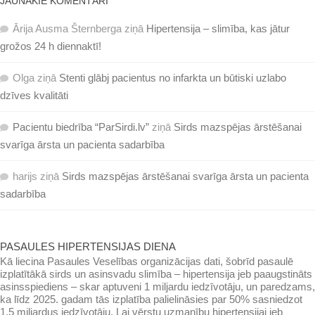
JAUNĀKIE KOMENTĀRI
Ārija Ausma Šternberga
ziņā
Hipertensija – slimība, kas jātur
grožos 24 h diennaktī!
Olga
ziņā
Stenti glābj pacientus no infarkta un būtiski uzlabo
dzīves kvalitāti
Pacientu biedrība “ParSirdi.lv”
ziņā
Sirds mazspējas ārstēšanai
svarīga ārsta un pacienta sadarbība
harijs
ziņā
Sirds mazspējas ārstēšanai svarīga ārsta un pacienta
sadarbība
PASAULES HIPERTENSIJAS DIENA
Kā liecina Pasaules Veselības organizācijas dati, šobrīd pasaulē
izplatītākā sirds un asinsvadu slimība – hipertensija jeb paaugstināts
asinsspiediens – skar aptuveni 1 miljardu iedzīvotāju, un paredzams,
ka līdz 2025. gadam tās izplatība palielināsies par 50% sasniedzot
1,5 miljardus iedzīvotāju. Lai vērstu uzmanību hipertensijai jeb