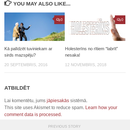
YOU MAY ALSO LIKE...
0
0
Kā palīdzēt tuviniekam ar
Holesterīns no rītiem “labrīt”
sirds mazspēju?
nesaka!
20 SEPTEMBRIS, 2016
12 NOVEMBRIS, 2018
ATBILDĒT
Lai komentētu, jums
jāpiesakās
sistēmā.
This site uses Akismet to reduce spam.
Learn how your
comment data is processed.
PREVIOUS STORY