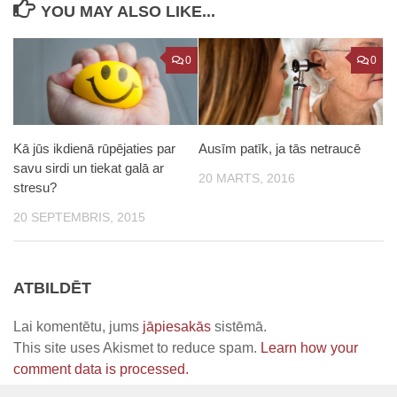
YOU MAY ALSO LIKE...
0
0
Kā jūs ikdienā rūpējaties par
Ausīm patīk, ja tās netraucē
savu sirdi un tiekat galā ar
20 MARTS, 2016
stresu?
20 SEPTEMBRIS, 2015
ATBILDĒT
Lai komentētu, jums
jāpiesakās
sistēmā.
This site uses Akismet to reduce spam.
Learn how your
comment data is processed.