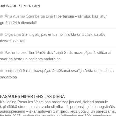
JAUNĀKIE KOMENTĀRI
Ārija Ausma Šternberga
ziņā
Hipertensija – slimība, kas jātur
grožos 24 h diennaktī!
Olga
ziņā
Stenti glābj pacientus no infarkta un būtiski uzlabo
dzīves kvalitāti
Pacientu biedrība “ParSirdi.lv”
ziņā
Sirds mazspējas ārstēšanai
svarīga ārsta un pacienta sadarbība
harijs
ziņā
Sirds mazspējas ārstēšanai svarīga ārsta un pacienta
sadarbība
PASAULES HIPERTENSIJAS DIENA
Kā liecina Pasaules Veselības organizācijas dati, šobrīd pasaulē
izplatītākā sirds un asinsvadu slimība – hipertensija jeb paaugstināts
asinsspiediens – skar aptuveni 1 miljardu iedzīvotāju, un paredzams,
ka līdz 2025. gadam tās izplatība palielināsies par 50% sasniedzot