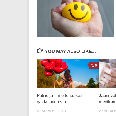
YOU MAY ALSO LIKE...
0
Patrīcija – meitene, kas
Jauni va
gaida jaunu sirdi
medikam
27 APRĪLIS, 2018
27 APRĪLI