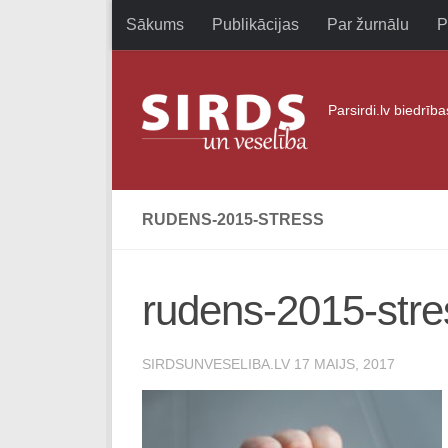
Sākums
Publikācijas
Par žurnālu
P
Skip to content
Parsirdi.lv biedrīb
RUDENS-2015-STRESS
rudens-2015-stre
SIRDSUNVESELIBA.LV
17 MAIJS, 2017