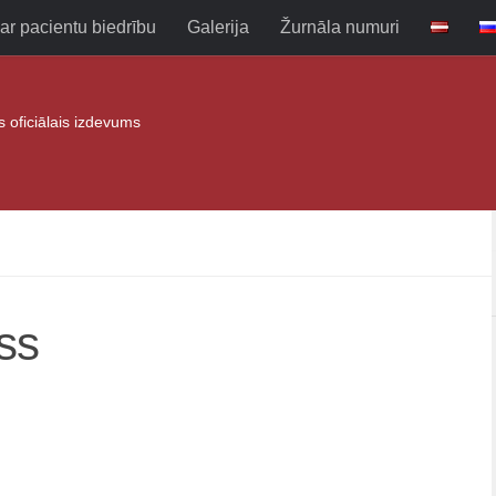
ar pacientu biedrību
Galerija
Žurnāla numuri
as oficiālais izdevums
ss