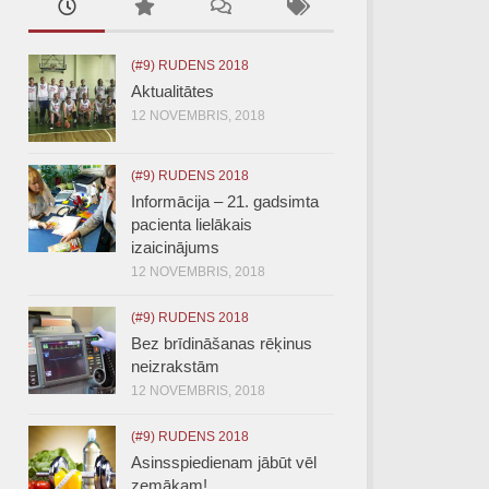
(#9) RUDENS 2018
Aktualitātes
12 NOVEMBRIS, 2018
(#9) RUDENS 2018
Informācija – 21. gadsimta
pacienta lielākais
izaicinājums
12 NOVEMBRIS, 2018
(#9) RUDENS 2018
Bez brīdināšanas rēķinus
neizrakstām
12 NOVEMBRIS, 2018
(#9) RUDENS 2018
Asinsspiedienam jābūt vēl
zemākam!