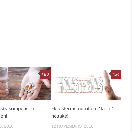
0
0
lsts kompensēti
Holesterīns no rītiem “labrīt”
enti
nesaka!
S, 2018
12 NOVEMBRIS, 2018