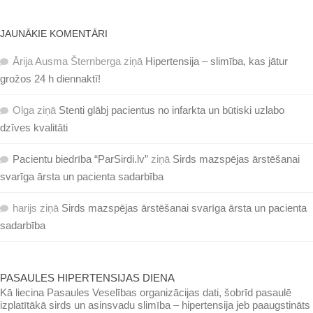
JAUNĀKIE KOMENTĀRI
Ārija Ausma Šternberga
ziņā
Hipertensija – slimība, kas jātur
grožos 24 h diennaktī!
Olga
ziņā
Stenti glābj pacientus no infarkta un būtiski uzlabo
dzīves kvalitāti
Pacientu biedrība “ParSirdi.lv”
ziņā
Sirds mazspējas ārstēšanai
svarīga ārsta un pacienta sadarbība
harijs
ziņā
Sirds mazspējas ārstēšanai svarīga ārsta un pacienta
sadarbība
PASAULES HIPERTENSIJAS DIENA
Kā liecina Pasaules Veselības organizācijas dati, šobrīd pasaulē
izplatītākā sirds un asinsvadu slimība – hipertensija jeb paaugstināts