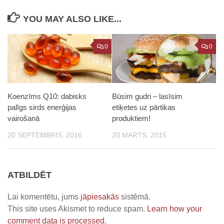
YOU MAY ALSO LIKE...
0
0
Koenzīms Q10: dabisks
Būsim gudri – lasīsim
palīgs sirds enerģijas
etiķetes uz pārtikas
vairošanā
produktiem!
20 SEPTEMBRIS, 2016
20 MARTS, 2015
ATBILDĒT
Lai komentētu, jums
jāpiesakās
sistēmā.
This site uses Akismet to reduce spam.
Learn how your
comment data is processed.