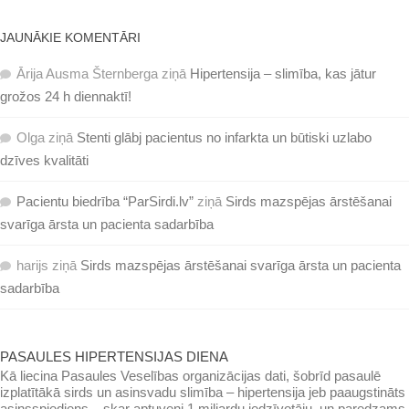
JAUNĀKIE KOMENTĀRI
Ārija Ausma Šternberga
ziņā
Hipertensija – slimība, kas jātur
grožos 24 h diennaktī!
Olga
ziņā
Stenti glābj pacientus no infarkta un būtiski uzlabo
dzīves kvalitāti
Pacientu biedrība “ParSirdi.lv”
ziņā
Sirds mazspējas ārstēšanai
svarīga ārsta un pacienta sadarbība
harijs
ziņā
Sirds mazspējas ārstēšanai svarīga ārsta un pacienta
sadarbība
PASAULES HIPERTENSIJAS DIENA
Kā liecina Pasaules Veselības organizācijas dati, šobrīd pasaulē
izplatītākā sirds un asinsvadu slimība – hipertensija jeb paaugstināts
asinsspiediens – skar aptuveni 1 miljardu iedzīvotāju, un paredzams,