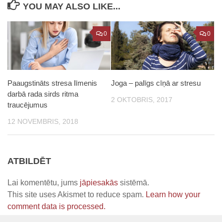
YOU MAY ALSO LIKE...
0
0
Paaugstināts stresa līmenis
Joga – palīgs cīņā ar stresu
darbā rada sirds ritma
2 OKTOBRIS, 2017
traucējumus
12 NOVEMBRIS, 2018
ATBILDĒT
Lai komentētu, jums
jāpiesakās
sistēmā.
This site uses Akismet to reduce spam.
Learn how your
comment data is processed.