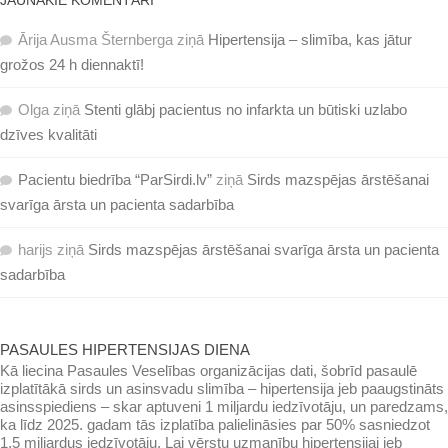
JAUNĀKIE KOMENTĀRI
Ārija Ausma Šternberga
ziņā
Hipertensija – slimība, kas jātur
grožos 24 h diennaktī!
Olga
ziņā
Stenti glābj pacientus no infarkta un būtiski uzlabo
dzīves kvalitāti
Pacientu biedrība “ParSirdi.lv”
ziņā
Sirds mazspējas ārstēšanai
svarīga ārsta un pacienta sadarbība
harijs
ziņā
Sirds mazspējas ārstēšanai svarīga ārsta un pacienta
sadarbība
PASAULES HIPERTENSIJAS DIENA
Kā liecina Pasaules Veselības organizācijas dati, šobrīd pasaulē
izplatītākā sirds un asinsvadu slimība – hipertensija jeb paaugstināts
asinsspiediens – skar aptuveni 1 miljardu iedzīvotāju, un paredzams,
ka līdz 2025. gadam tās izplatība palielināsies par 50% sasniedzot
1,5 miljardus iedzīvotāju. Lai vērstu uzmanību hipertensijai jeb