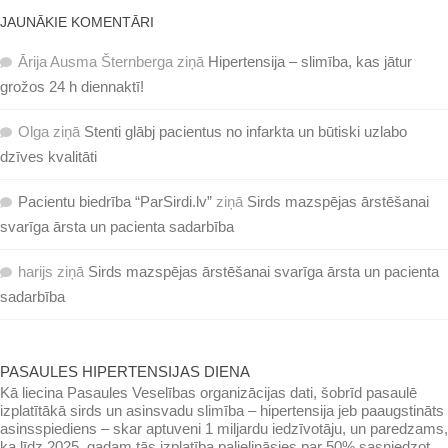
JAUNĀKIE KOMENTĀRI
Ārija Ausma Šternberga
ziņā
Hipertensija – slimība, kas jātur
grožos 24 h diennaktī!
Olga
ziņā
Stenti glābj pacientus no infarkta un būtiski uzlabo
dzīves kvalitāti
Pacientu biedrība “ParSirdi.lv”
ziņā
Sirds mazspējas ārstēšanai
svarīga ārsta un pacienta sadarbība
harijs
ziņā
Sirds mazspējas ārstēšanai svarīga ārsta un pacienta
sadarbība
PASAULES HIPERTENSIJAS DIENA
Kā liecina Pasaules Veselības organizācijas dati, šobrīd pasaulē
izplatītākā sirds un asinsvadu slimība – hipertensija jeb paaugstināts
asinsspiediens – skar aptuveni 1 miljardu iedzīvotāju, un paredzams,
ka līdz 2025. gadam tās izplatība palielināsies par 50% sasniedzot