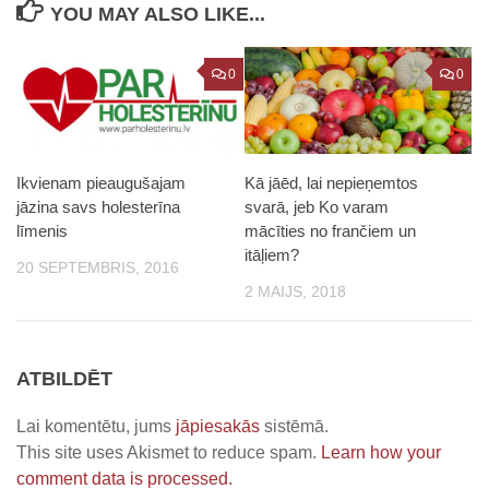
YOU MAY ALSO LIKE...
0
0
Ikvienam pieaugušajam
Kā jāēd, lai nepieņemtos
jāzina savs holesterīna
svarā, jeb Ko varam
līmenis
mācīties no frančiem un
itāļiem?
20 SEPTEMBRIS, 2016
2 MAIJS, 2018
ATBILDĒT
Lai komentētu, jums
jāpiesakās
sistēmā.
This site uses Akismet to reduce spam.
Learn how your
comment data is processed.