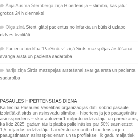
Ārija Ausma Šternberga
ziņā
Hipertensija – slimība, kas jātur
grožos 24 h diennaktī!
Olga
ziņā
Stenti glābj pacientus no infarkta un būtiski uzlabo
dzīves kvalitāti
Pacientu biedrība “ParSirdi.lv”
ziņā
Sirds mazspējas ārstēšanai
svarīga ārsta un pacienta sadarbība
harijs
ziņā
Sirds mazspējas ārstēšanai svarīga ārsta un pacienta
sadarbība
PASAULES HIPERTENSIJAS DIENA
Kā liecina Pasaules Veselības organizācijas dati, šobrīd pasaulē
izplatītākā sirds un asinsvadu slimība – hipertensija jeb paaugstināts
asinsspiediens – skar aptuveni 1 miljardu iedzīvotāju, un paredzams,
ka līdz 2025. gadam tās izplatība palielināsies par 50% sasniedzot
1,5 miljardus iedzīvotāju. Lai vērstu uzmanību hipertensijai jeb
paaugstinātam asinsspiedienam un tā profilaksei, ik gadu maijā tiek