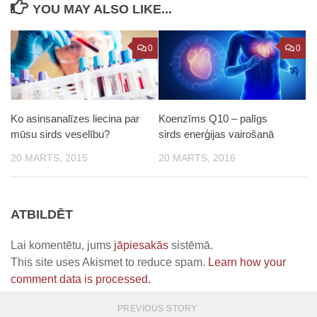
YOU MAY ALSO LIKE...
0
0
Ko asinsanalīzes liecina par
Koenzīms Q10 – palīgs
mūsu sirds veselību?
sirds enerģijas vairošanā
20 MARTS, 2015
20 MARTS, 2016
ATBILDĒT
Lai komentētu, jums
jāpiesakās
sistēmā.
This site uses Akismet to reduce spam.
Learn how your
comment data is processed.
PREVIOUS STORY