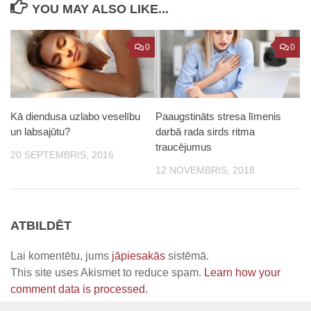
YOU MAY ALSO LIKE...
0
0
Kā diendusa uzlabo veselību
Paaugstināts stresa līmenis
un labsajūtu?
darbā rada sirds ritma
traucējumus
20 SEPTEMBRIS, 2016
12 NOVEMBRIS, 2018
ATBILDĒT
Lai komentētu, jums
jāpiesakās
sistēmā.
This site uses Akismet to reduce spam.
Learn how your
comment data is processed.