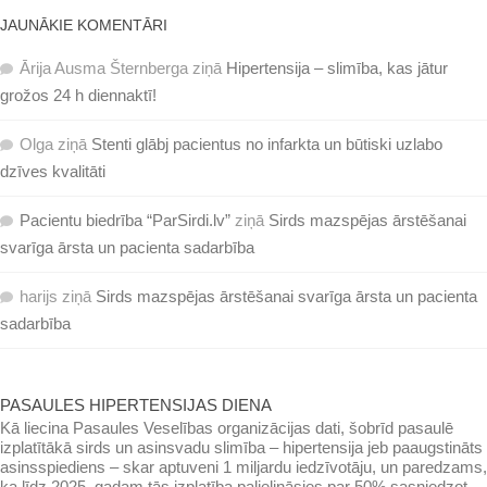
JAUNĀKIE KOMENTĀRI
Ārija Ausma Šternberga
ziņā
Hipertensija – slimība, kas jātur
grožos 24 h diennaktī!
Olga
ziņā
Stenti glābj pacientus no infarkta un būtiski uzlabo
dzīves kvalitāti
Pacientu biedrība “ParSirdi.lv”
ziņā
Sirds mazspējas ārstēšanai
svarīga ārsta un pacienta sadarbība
harijs
ziņā
Sirds mazspējas ārstēšanai svarīga ārsta un pacienta
sadarbība
PASAULES HIPERTENSIJAS DIENA
Kā liecina Pasaules Veselības organizācijas dati, šobrīd pasaulē
izplatītākā sirds un asinsvadu slimība – hipertensija jeb paaugstināts
asinsspiediens – skar aptuveni 1 miljardu iedzīvotāju, un paredzams,
ka līdz 2025. gadam tās izplatība palielināsies par 50% sasniedzot