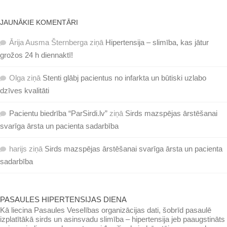
JAUNĀKIE KOMENTĀRI
Ārija Ausma Šternberga
ziņā
Hipertensija – slimība, kas jātur
grožos 24 h diennaktī!
Olga
ziņā
Stenti glābj pacientus no infarkta un būtiski uzlabo
dzīves kvalitāti
Pacientu biedrība “ParSirdi.lv”
ziņā
Sirds mazspējas ārstēšanai
svarīga ārsta un pacienta sadarbība
harijs
ziņā
Sirds mazspējas ārstēšanai svarīga ārsta un pacienta
sadarbība
PASAULES HIPERTENSIJAS DIENA
Kā liecina Pasaules Veselības organizācijas dati, šobrīd pasaulē
izplatītākā sirds un asinsvadu slimība – hipertensija jeb paaugstināts