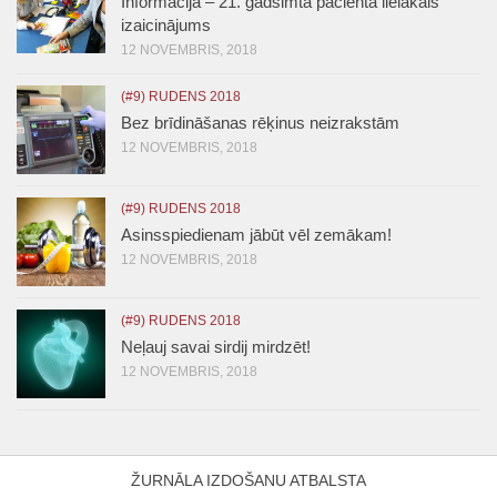
Informācija – 21. gadsimta pacienta lielākais
izaicinājums
12 NOVEMBRIS, 2018
(#9) RUDENS 2018
Bez brīdināšanas rēķinus neizrakstām
12 NOVEMBRIS, 2018
(#9) RUDENS 2018
Asinsspiedienam jābūt vēl zemākam!
12 NOVEMBRIS, 2018
(#9) RUDENS 2018
Neļauj savai sirdij mirdzēt!
12 NOVEMBRIS, 2018
ŽURNĀLA IZDOŠANU ATBALSTA