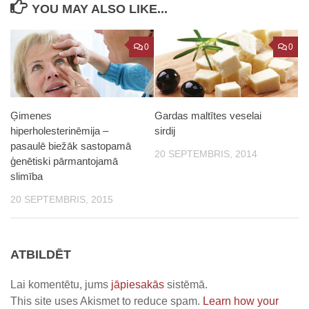
YOU MAY ALSO LIKE...
0
0
Ģimenes
Gardas maltītes veselai
hiperholesterinēmija –
sirdij
pasaulē biežāk sastopamā
20 SEPTEMBRIS, 2014
ģenētiski pārmantojamā
slimība
20 SEPTEMBRIS, 2015
ATBILDĒT
Lai komentētu, jums
jāpiesakās
sistēmā.
This site uses Akismet to reduce spam.
Learn how your