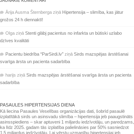
JAUNĀKIE KOMENTĀRI
Ārija Ausma Šternberga
ziņā
Hipertensija – slimība, kas jātur
grožos 24 h diennaktī!
Olga
ziņā
Stenti glābj pacientus no infarkta un būtiski uzlabo
dzīves kvalitāti
Pacientu biedrība “ParSirdi.lv”
ziņā
Sirds mazspējas ārstēšanai
svarīga ārsta un pacienta sadarbība
harijs
ziņā
Sirds mazspējas ārstēšanai svarīga ārsta un pacienta
sadarbība
PASAULES HIPERTENSIJAS DIENA
Kā liecina Pasaules Veselības organizācijas dati, šobrīd pasaulē
izplatītākā sirds un asinsvadu slimība – hipertensija jeb paaugstināts
asinsspiediens – skar aptuveni 1 miljardu iedzīvotāju, un paredzams,
ka līdz 2025. gadam tās izplatība palielināsies par 50% sasniedzot
1,5 miljardus iedzīvotāju. Lai vērstu uzmanību hipertensijai jeb