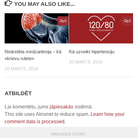
YOU MAY ALSO LIKE...
0
0
Neārstēta mirdzaritmija – kā
Kā uzveikt hipertensiju
«krievu rulete»
20 MARTS, 2016
20 MARTS, 2016
ATBILDĒT
Lai komentētu, jums
jāpiesakās
sistēmā.
This site uses Akismet to reduce spam.
Learn how your
comment data is processed.
PREVIOUS STORY