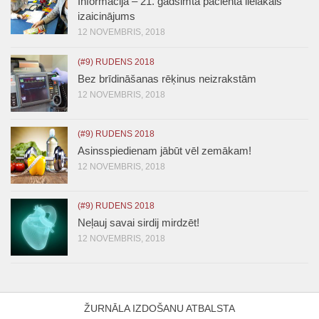
Informācija – 21. gadsimta pacienta lielākais
izaicinājums
12 NOVEMBRIS, 2018
(#9) RUDENS 2018
Bez brīdināšanas rēķinus neizrakstām
12 NOVEMBRIS, 2018
(#9) RUDENS 2018
Asinsspiedienam jābūt vēl zemākam!
12 NOVEMBRIS, 2018
(#9) RUDENS 2018
Neļauj savai sirdij mirdzēt!
12 NOVEMBRIS, 2018
ŽURNĀLA IZDOŠANU ATBALSTA