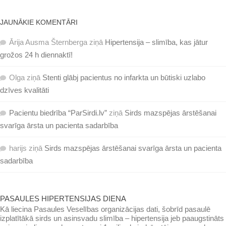
JAUNĀKIE KOMENTĀRI
Ārija Ausma Šternberga
ziņā
Hipertensija – slimība, kas jātur
grožos 24 h diennaktī!
Olga
ziņā
Stenti glābj pacientus no infarkta un būtiski uzlabo
dzīves kvalitāti
Pacientu biedrība “ParSirdi.lv”
ziņā
Sirds mazspējas ārstēšanai
svarīga ārsta un pacienta sadarbība
harijs
ziņā
Sirds mazspējas ārstēšanai svarīga ārsta un pacienta
sadarbība
PASAULES HIPERTENSIJAS DIENA
Kā liecina Pasaules Veselības organizācijas dati, šobrīd pasaulē
izplatītākā sirds un asinsvadu slimība – hipertensija jeb paaugstināts