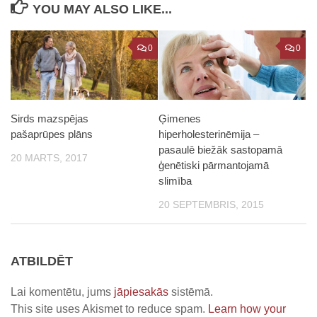
YOU MAY ALSO LIKE...
0
0
Sirds mazspējas
Ģimenes
pašaprūpes plāns
hiperholesterinēmija –
pasaulē biežāk sastopamā
20 MARTS, 2017
ģenētiski pārmantojamā
slimība
20 SEPTEMBRIS, 2015
ATBILDĒT
Lai komentētu, jums
jāpiesakās
sistēmā.
This site uses Akismet to reduce spam.
Learn how your