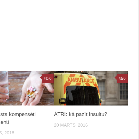
0
0
lsts kompensēti
ĀTRI: kā pazīt insultu?
enti
20 MARTS, 2016
S, 2018