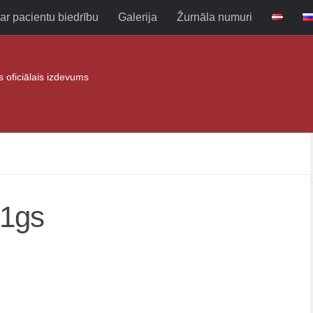
ar pacientu biedrību
Galerija
Žurnāla numuri
as oficiālais izdevums
21gs