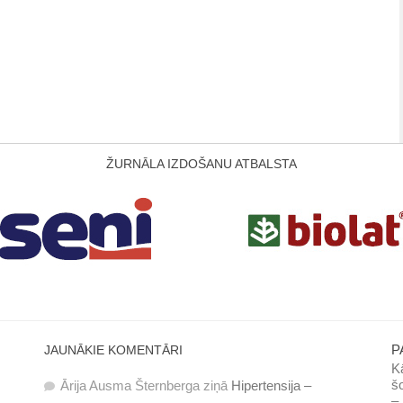
ŽURNĀLA IZDOŠANU ATBALSTA
P
JAUNĀKIE KOMENTĀRI
Kā
šo
Ārija Ausma Šternberga
ziņā
Hipertensija –
– 