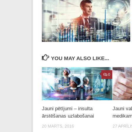
YOU MAY ALSO LIKE...
0
Jauni pētījumi – insulta
Jauni va
ārstēšanas uzlabošanai
medikam
20 MARTS, 2016
27 APRĪLI