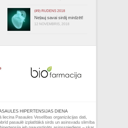
(#9) RUDENS 2018
Neļauj savai sirdij mirdzēt!
12 NOVEMBRIS, 2018
ASAULES HIPERTENSIJAS DIENA
 liecina Pasaules Veselības organizācijas dati,
brīd pasaulē izplatītākā sirds un asinsvadu slimība
hipertensija jeb paaugstināts asinsspiediens – skar