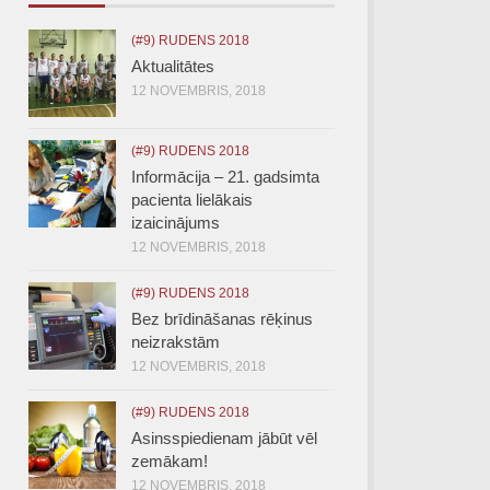
(#9) RUDENS 2018
Aktualitātes
12 NOVEMBRIS, 2018
(#9) RUDENS 2018
Informācija – 21. gadsimta
pacienta lielākais
izaicinājums
12 NOVEMBRIS, 2018
(#9) RUDENS 2018
Bez brīdināšanas rēķinus
neizrakstām
12 NOVEMBRIS, 2018
(#9) RUDENS 2018
Asinsspiedienam jābūt vēl
zemākam!
12 NOVEMBRIS, 2018