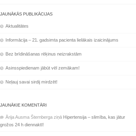
JAUNĀKĀS PUBLIKĀCIJAS
Aktualitātes
Informācija – 21. gadsimta pacienta lielākais izaicinājums
Bez brīdināšanas rēķinus neizrakstām
Asinsspiedienam jābūt vēl zemākam!
Neļauj savai sirdij mirdzēt!
JAUNĀKIE KOMENTĀRI
Ārija Ausma Šternberga
ziņā
Hipertensija – slimība, kas jātur
grožos 24 h diennaktī!