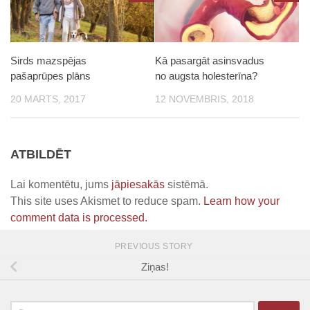
Sirds mazspējas
Kā pasargāt asinsvadus
pašaprūpes plāns
no augsta holesterīna?
20 MARTS, 2017
12 NOVEMBRIS, 2018
ATBILDĒT
Lai komentētu, jums
jāpiesakās
sistēmā.
This site uses Akismet to reduce spam.
Learn how your
comment data is processed.
PREVIOUS STORY
Ziņas!
Meklēt: