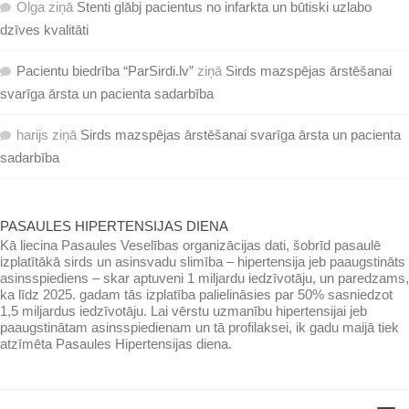
Olga
ziņā
Stenti glābj pacientus no infarkta un būtiski uzlabo
dzīves kvalitāti
Pacientu biedrība “ParSirdi.lv”
ziņā
Sirds mazspējas ārstēšanai
svarīga ārsta un pacienta sadarbība
harijs
ziņā
Sirds mazspējas ārstēšanai svarīga ārsta un pacienta
sadarbība
PASAULES HIPERTENSIJAS DIENA
Kā liecina Pasaules Veselības organizācijas dati, šobrīd pasaulē
izplatītākā sirds un asinsvadu slimība – hipertensija jeb paaugstināts
asinsspiediens – skar aptuveni 1 miljardu iedzīvotāju, un paredzams,
ka līdz 2025. gadam tās izplatība palielināsies par 50% sasniedzot
1,5 miljardus iedzīvotāju. Lai vērstu uzmanību hipertensijai jeb
paaugstinātam asinsspiedienam un tā profilaksei, ik gadu maijā tiek
atzīmēta Pasaules Hipertensijas diena.