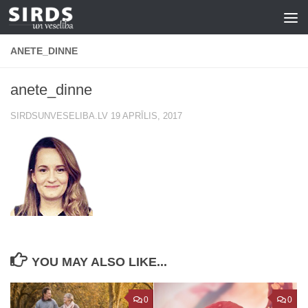
Skip to content
ANETE_DINNE
anete_dinne
SIRDSUNVESELIBA.LV
19 APRĪLIS, 2017
YOU MAY ALSO LIKE...
0
0