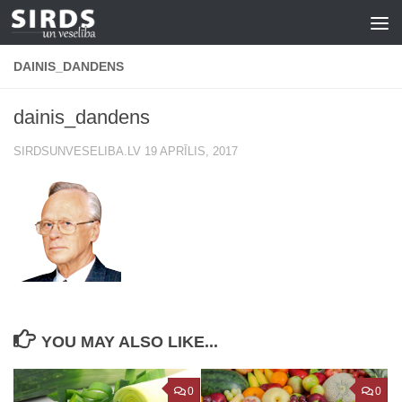
Skip to content
DAINIS_DANDENS
dainis_dandens
SIRDSUNVESELIBA.LV
19 APRĪLIS, 2017
YOU MAY ALSO LIKE...
0
0