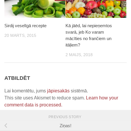
Sirdij veselīgā recepte
Kā jāēd, lai nepieņemtos
svarā, jeb Ko varam
20 MARTS, 2015
mācīties no frančiem un
itāļiem?
2 MAIJS, 2018
ATBILDĒT
Lai komentētu, jums
jāpiesakās
sistēmā.
This site uses Akismet to reduce spam.
Learn how your
comment data is processed.
PREVIOUS STORY
Ziņas!