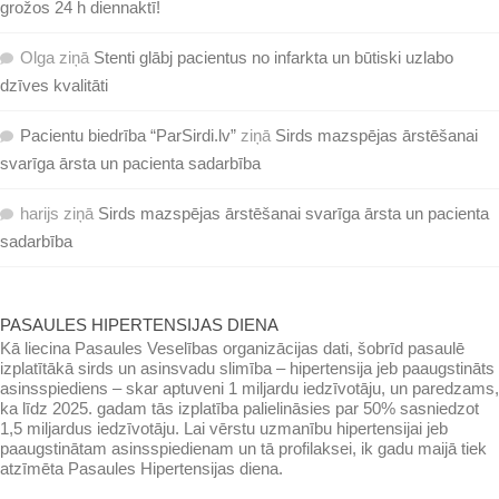
grožos 24 h diennaktī!
Olga
ziņā
Stenti glābj pacientus no infarkta un būtiski uzlabo
dzīves kvalitāti
Pacientu biedrība “ParSirdi.lv”
ziņā
Sirds mazspējas ārstēšanai
svarīga ārsta un pacienta sadarbība
harijs
ziņā
Sirds mazspējas ārstēšanai svarīga ārsta un pacienta
sadarbība
PASAULES HIPERTENSIJAS DIENA
Kā liecina Pasaules Veselības organizācijas dati, šobrīd pasaulē
izplatītākā sirds un asinsvadu slimība – hipertensija jeb paaugstināts
asinsspiediens – skar aptuveni 1 miljardu iedzīvotāju, un paredzams,
ka līdz 2025. gadam tās izplatība palielināsies par 50% sasniedzot
1,5 miljardus iedzīvotāju. Lai vērstu uzmanību hipertensijai jeb
paaugstinātam asinsspiedienam un tā profilaksei, ik gadu maijā tiek
atzīmēta Pasaules Hipertensijas diena.