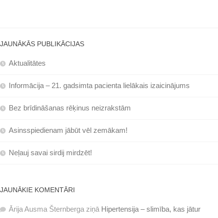
JAUNĀKĀS PUBLIKĀCIJAS
Aktualitātes
Informācija – 21. gadsimta pacienta lielākais izaicinājums
Bez brīdināšanas rēķinus neizrakstām
Asinsspiedienam jābūt vēl zemākam!
Neļauj savai sirdij mirdzēt!
JAUNĀKIE KOMENTĀRI
Ārija Ausma Šternberga
ziņā
Hipertensija – slimība, kas jātur