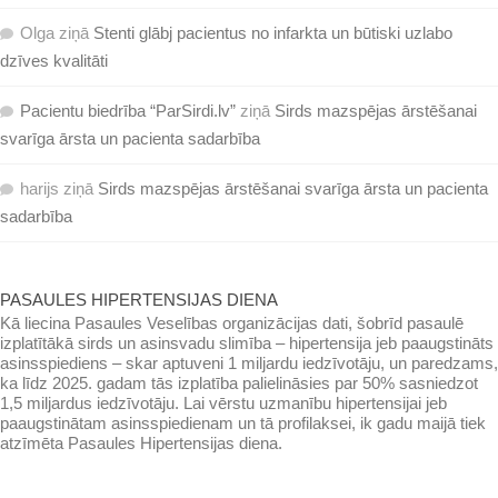
Olga
ziņā
Stenti glābj pacientus no infarkta un būtiski uzlabo
dzīves kvalitāti
Pacientu biedrība “ParSirdi.lv”
ziņā
Sirds mazspējas ārstēšanai
svarīga ārsta un pacienta sadarbība
harijs
ziņā
Sirds mazspējas ārstēšanai svarīga ārsta un pacienta
sadarbība
PASAULES HIPERTENSIJAS DIENA
Kā liecina Pasaules Veselības organizācijas dati, šobrīd pasaulē
izplatītākā sirds un asinsvadu slimība – hipertensija jeb paaugstināts
asinsspiediens – skar aptuveni 1 miljardu iedzīvotāju, un paredzams,
ka līdz 2025. gadam tās izplatība palielināsies par 50% sasniedzot
1,5 miljardus iedzīvotāju. Lai vērstu uzmanību hipertensijai jeb
paaugstinātam asinsspiedienam un tā profilaksei, ik gadu maijā tiek
atzīmēta Pasaules Hipertensijas diena.