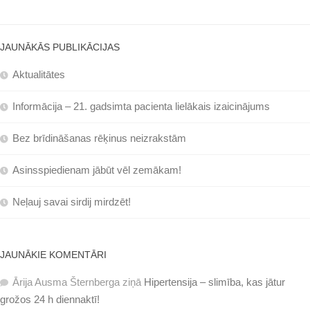
JAUNĀKĀS PUBLIKĀCIJAS
Aktualitātes
Informācija – 21. gadsimta pacienta lielākais izaicinājums
Bez brīdināšanas rēķinus neizrakstām
Asinsspiedienam jābūt vēl zemākam!
Neļauj savai sirdij mirdzēt!
JAUNĀKIE KOMENTĀRI
Ārija Ausma Šternberga
ziņā
Hipertensija – slimība, kas jātur
grožos 24 h diennaktī!