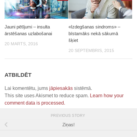
Jauni pētījumi – insulta
«Izdegšanas sindroms» –
ārstēšanas uzlabošanai
bīstamāks nekā sākumā
šķiet
20 MARTS, 2016
20 SEPTEMBRIS, 2015
ATBILDĒT
Lai komentētu, jums
jāpiesakās
sistēmā.
This site uses Akismet to reduce spam.
Learn how your
comment data is processed.
PREVIOUS STORY
Ziņas!