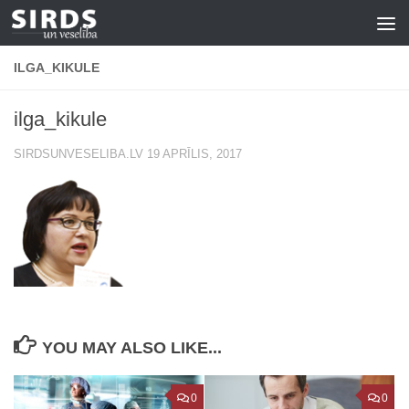
Skip to content
ILGA_KIKULE
ilga_kikule
SIRDSUNVESELIBA.LV
19 APRĪLIS, 2017
YOU MAY ALSO LIKE...
0
0